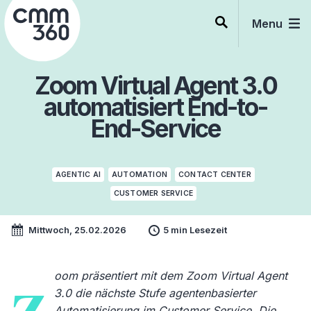
Skip
to
Menu
content
Zoom Virtual Agent 3.0
automatisiert End-to-
End-Service
AGENTIC AI
AUTOMATION
CONTACT CENTER
CUSTOMER SERVICE
Mittwoch, 25.02.2026
5 min Lesezeit
oom präsentiert mit dem Zoom Virtual Agent
3.0 die nächste Stufe agentenbasierter
Automatisierung im Customer Service. Die