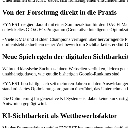
Unternehmen und KMU dabei, sich frühzeitig einen entscheidenden W
Von der Forschung direkt in die Praxis
FYNEST reagiert darauf mit einer Sommeraktion für den DACH-Markt.
entwickeltes GIO/GEO-Programm (Generative Intelligence Optimizatio
«Viele KMU und Hidden Champions verfügen über hervorragende Prod
dort entsteht aktuell ein neuer Wettbewerb um Sichtbarkeit», erklärt
G
Neue Spielregeln der digitalen Sichtbarkei
Während klassische Suchmaschinen Webseiten verlinken, liefern gene
unabhängig davon, wie gut die bisherigen Google-Rankings sind.
FYNEST beschäftigt sich seit mehreren Jahren mit den Auswirkungen 
standardisiertes Optimierungsprogramm überführt, das Unternehmen 
Die Optimierung für generative KI-Systeme ist dabei keine kurzfristi
Antworten geprägt wird.
KI-Sichtbarkeit als Wettbewerbsfaktor
Mit der Sommeraktion verfolgt FYNEST bewusst einen wirtschaftlich