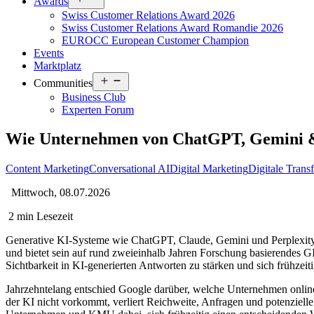
Awards
menu
Swiss Customer Relations Award 2026
Swiss Customer Relations Award Romandie 2026
EUROCC European Customer Champion
Events
Marktplatz
Open
Communities
menu
Business Club
Experten Forum
Wie Unternehmen von ChatGPT, Gemini &
Content Marketing
Conversational AI
Digital Marketing
Digitale Trans
Mittwoch, 08.07.2026
2 min Lesezeit
Generative KI-Systeme wie ChatGPT, Claude, Gemini und Perplexity
und bietet sein auf rund zweieinhalb Jahren Forschung basierendes
Sichtbarkeit in KI-generierten Antworten zu stärken und sich frühzeit
Jahrzehntelang entschied Google darüber, welche Unternehmen online
der KI nicht vorkommt, verliert Reichweite, Anfragen und potenzi