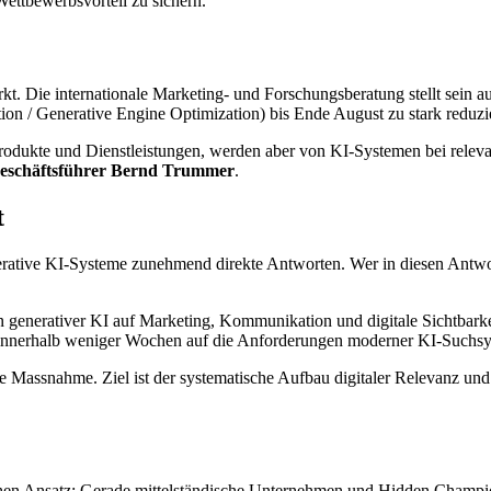
ettbewerbsvorteil zu sichern.
 Die internationale Marketing- und Forschungsberatung stellt sein a
n / Generative Engine Optimization) bis Ende August zu stark reduzi
ukte und Dienstleistungen, werden aber von KI-Systemen bei relevan
eschäftsführer Bernd Trummer
.
t
rative KI-Systeme zunehmend direkte Antworten. Wer in diesen Antwort
generativer KI auf Marketing, Kommunikation und digitale Sichtbarke
innerhalb weniger Wochen auf die Anforderungen moderner KI-Suchsys
ge Massnahme. Ziel ist der systematische Aufbau digitaler Relevanz und
en Ansatz: Gerade mittelständische Unternehmen und Hidden Champions