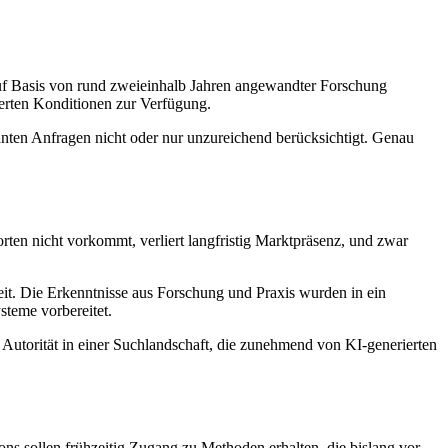
uf Basis von rund zweieinhalb Jahren angewandter Forschung
erten Konditionen zur Verfügung.
ten Anfragen nicht oder nur unzureichend berücksichtigt. Genau
en nicht vorkommt, verliert langfristig Marktpräsenz, und zwar
it. Die Erkenntnisse aus Forschung und Praxis wurden in ein
teme vorbereitet.
 Autorität in einer Suchlandschaft, die zunehmend von KI-generierten
 sollen frühzeitig Zugang zu Methoden erhalten, die bislang vor