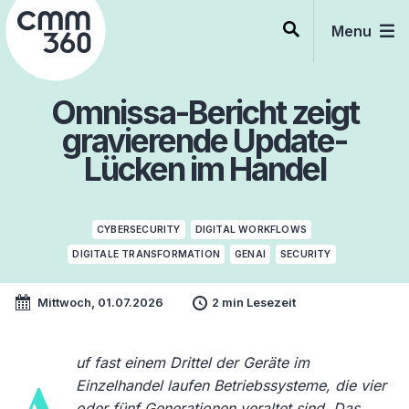
Skip
to
Menu
content
Omnissa-Bericht zeigt
gravierende Update-
Lücken im Handel
CYBERSECURITY
DIGITAL WORKFLOWS
DIGITALE TRANSFORMATION
GENAI
SECURITY
Mittwoch, 01.07.2026
2 min Lesezeit
uf fast einem Drittel der Geräte im
Einzelhandel laufen Betriebssysteme, die vier
oder fünf Generationen veraltet sind. Das