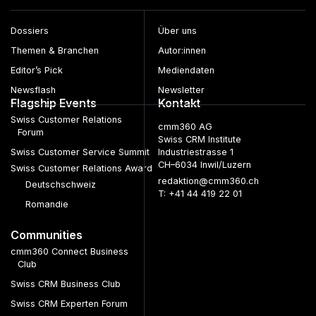
Dossiers
Über uns
Themen & Branchen
Autor:innen
Editor’s Pick
Mediendaten
Newsflash
Newsletter
Flagship Events
Kontakt
Swiss Customer Relations
cmm360 AG
Forum
Swiss CRM Institute
Swiss Customer Service Summit
Industriestrasse 1
CH–6034 Inwil/Luzern
Swiss Customer Relations Award
redaktion@cmm360.ch
Deutschschweiz
T: +41 44 419 22 01
Romandie
Communities
cmm360 Connect Business
Club
Swiss CRM Business Club
Swiss CRM Experten Forum