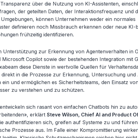
 Transparenz über die Nutzung von KI-Assistenten, einschli
fragen, der geteilten Daten, der Interaktionsfrequenz und 
 Umgebungen, können Unternehmen weder ein normales
ster definieren noch Missbrauch erkennen oder neue KI-b
hungen frühzeitig identifizieren.
n Unterstützung zur Erkennung von Agentenverhalten in 
Microsoft Copilot sowie der bestehenden Integration mit 
xabeam diese Dienste in wertvolle Quellen für Verhaltensda
n direkt in die Prozesse zur Erkennung, Untersuchung un
ein und ermöglichen es Sicherheitsteams, den Einsatz von
besser zu verstehen und zu schützen.
entwickeln sich rasant von einfachen Chatbots hin zu au
arbeitenden», erklärt
Steve Wilson, Chief AI and Product Of
Sie authentifizieren sich, greifen auf Systeme zu und führen
ische Prozesse aus. Im Falle einer Kompromittierung wirken
ft legitim. Klassische Schutzmechanismen reichen hier nich