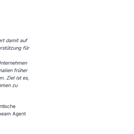
rt damit auf
rstützung für
 Unternehmen
alien früher
. Ziel ist es,
ehmen zu
ntische
abeam Agent