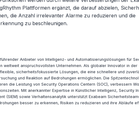
 Funktionen werden durch weitere Verbesserungen der E
gRhythm Plattformen ergänzt, die darauf abzielen, Sicherh
hen, die Anzahl irrelevanter Alarme zu reduzieren und die
rkennung zu beschleunigen.
 führender Anbieter von Intelligenz- und Automatisierungslösungen für Se
n weltweit anspruchsvollsten Unternehmen. Als globaler Innovator in der
lexible, sicherheitsfokussierte Lösungen, die eine schnellere und zuverl
rsuchung und Reaktion auf Bedrohungen ermöglichen. Die Spitzentechno
ren die Leistung von Security Operations Centern (SOC), verbessern W
onszeiten. Mit anerkannter Expertise in Künstlicher Intelligenz, Security 
t (SIEM) sowie Verhaltensanalytik unterstützt Exabeam Sicherheitsteam
rohungen besser zu erkennen, Risiken zu reduzieren und ihre Abläufe eff