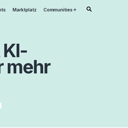
nts
Marktplatz
Communities
Open
menu
 KI-
r mehr
Y