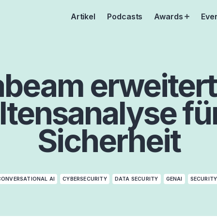
Artikel
Podcasts
Awards
Eve
Open
menu
beam erweitert
ltensanalyse fü
Sicherheit
CONVERSATIONAL AI
CYBERSECURITY
DATA SECURITY
GENAI
SECURIT