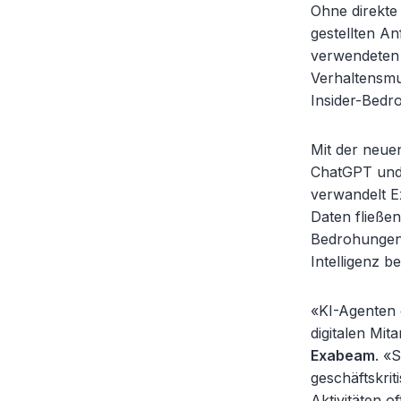
Ohne direkte
gestellten An
verwendeten
Verhaltensmu
Insider-Bedro
Mit der neue
ChatGPT und 
verwandelt E
Daten fließe
Bedrohungen 
Intelligenz 
«KI-Agenten 
digitalen Mit
Exabeam
. «
geschäftskrit
Aktivitäten o