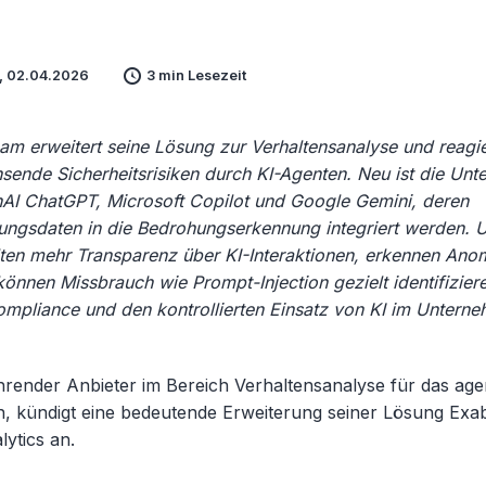
, 02.04.2026
3 min Lesezeit
am erweitert seine Lösung zur Verhaltensanalyse und reagie
sende Sicherheitsrisiken durch KI-Agenten. Neu ist die Unte
AI ChatGPT, Microsoft Copilot und Google Gemini, deren
ungsdaten in die Bedrohungserkennung integriert werden.
lten mehr Transparenz über KI-Interaktionen, erkennen Anom
önnen Missbrauch wie Prompt-Injection gezielt identifizieren
Compliance und den kontrollierten Einsatz von KI im Untern
render Anbieter im Bereich Verhaltensanalyse für das age
 kündigt eine bedeutende Erweiterung seiner Lösung Ex
ytics an.