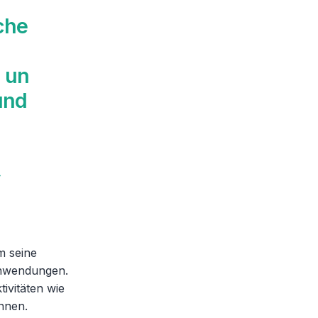
che
I un
und
»
m seine
Anwendungen.
ivitäten wie
nnen.