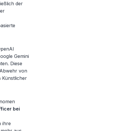
eßlich der
der
asierte
OpenAI
Google Gemini
ten. Diese
d Abwehr von
 Künstlicher
tonomen
ficer bei
 ihre
t mehr aus.