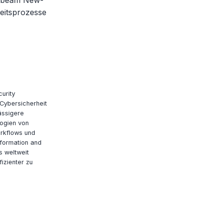
xabeam New-
eitsprozesse
curity
 Cybersicherheit
ässigere
logien von
orkflows und
Information and
s weltweit
izienter zu