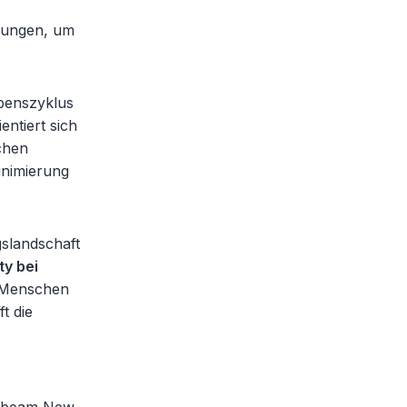
igungen, um
benszyklus
ntiert sich
chen
inimierung
slandschaft
ty bei
r Menschen
t die