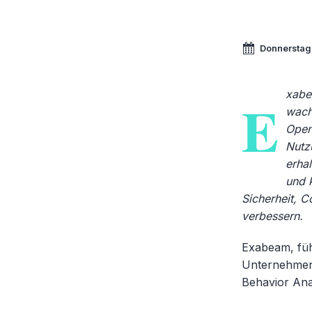
Donnerstag
xabe
E
wach
Open
Nutz
erha
und k
Sicherheit, 
verbessern.
Exabeam, füh
Unternehmen,
Behavior Anal