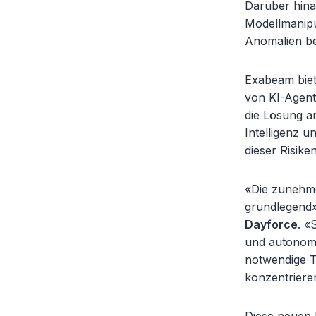
Darüber hinau
Modellmanipu
Anomalien be
Exabeam biet
von KI-Agente
die Lösung a
Intelligenz 
dieser Risiken
«Die zunehme
grundlegend»
Dayforce
. «
und autonome
notwendige T
konzentrieren