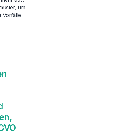
muster, um
 Vorfälle
en
d
en,
SGVO