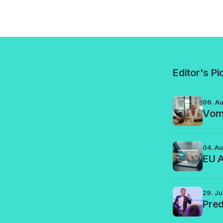
Editor's Pi
06. A
Vom 
04. A
EU A
29. Ju
Pred