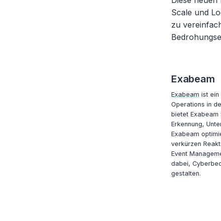
Diese neuen
Scale und Lo
zu vereinfac
Bedrohungse
Exabeam
Exabeam
ist ein
Operations in de
bietet Exabeam f
Erkennung, Unte
Exabeam optimie
verkürzen Reakti
Event Managemen
dabei, Cyberbed
gestalten.