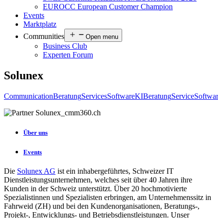
EUROCC European Customer Champion
Events
Marktplatz
Communities
Open menu
Business Club
Experten Forum
Solunex
Communication
Beratung
Services
Software
KI
Beratung
Service
Softwa
Über uns
Events
Die
Solunex AG
ist ein inhabergeführtes, Schweizer IT
Dienstleistungsunternehmen, welches seit über 40 Jahren ihre
Kunden in der Schweiz unterstützt. Über 20 hochmotivierte
Spezialistinnen und Spezialisten erbringen, am Unternehmenssitz in
Fahrweid (ZH) und bei den Kundenorganisationen, Beratungs-,
Projekt-, Entwicklungs- und Betriebsdienstleistungen. Unser