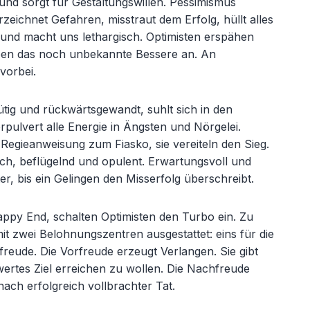
 und sorgt für Gestaltungswillen. Pessimismus
zeichnet Gefahren, misstraut dem Erfolg, hüllt alles
 und macht uns lethargisch. Optimisten erspähen
reben das noch unbekannte Bessere an. An
vorbei.
ütig und rückwärtsgewandt, suhlt sich in den
rpulvert alle Energie in Ängsten und Nörgelei.
Regieanweisung zum Fiasko, sie vereiteln den Sieg.
ich, beflügelnd und opulent. Erwartungsvoll und
er, bis ein Gelingen den Misserfolg überschreibt.
Happy End, schalten Optimisten den Turbo ein. Zu
it zwei Belohnungszentren ausgestattet: eins für die
freude. Die Vorfreude erzeugt Verlangen. Sie gibt
ertes Ziel erreichen zu wollen. Die Nachfreude
ach erfolgreich vollbrachter Tat.