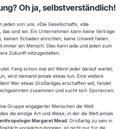
ng? Oh ja, selbstverständlich!
an jeden von uns. «
Die Gesellschaft», «die
 das sind wir. Ein Unternehmen kann keine Vertr
äge
, keinen Schaden anrichten, keine Umwelt heilen.
ht immer ein Mensch. Dies kann jede und jeden zum
re Zukunft mitzugestalten.
autet: Fang schon mal an! Wenn jeder darauf wartet,
un, wird niemand jemals etwas tun. Eine weitere
llein! Wer etwas Großartiges erschaffen will, fandet
 Gleichgesinnten zusammen und sucht sich Sponsoren.
leine Gruppe engagierter Menschen die Welt
dies die einzige Art und Weise, in der die Welt jemals
anthropologin Margaret Mead
. Großartig zu sein in
geblich vorwärtszubringen, ist nicht nur für die