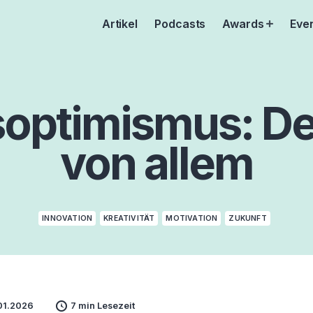
Artikel
Podcasts
Awards
Eve
Open
menu
soptimismus: De
von allem
INNOVATION
KREATIVITÄT
MOTIVATION
ZUKUNFT
01.2026
7 min Lesezeit