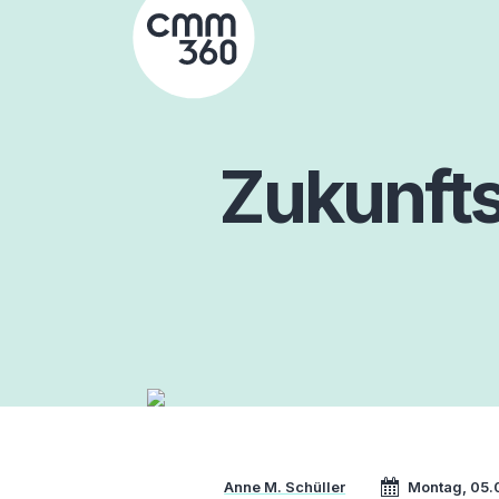
Skip
to
content
Zukunft
Anne M. Schüller
Montag, 05.