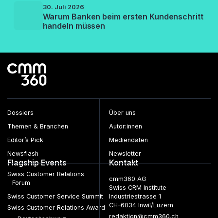
30. Juli 2026
Warum Banken beim ersten Kundenschritt
handeln müssen
Dossiers
Über uns
Themen & Branchen
Autor:innen
Editor’s Pick
Mediendaten
Newsflash
Newsletter
Flagship Events
Kontakt
Swiss Customer Relations
cmm360 AG
Forum
Swiss CRM Institute
Swiss Customer Service Summit
Industriestrasse 1
CH–6034 Inwil/Luzern
Swiss Customer Relations Award
redaktion@cmm360.ch