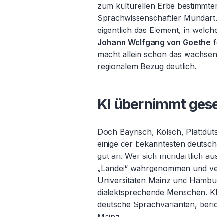
zum kulturellen Erbe bestimmter
Sprachwissenschaftler Mundart.
eigentlich das Element, in welc
Johann Wolfgang von Goethe
f
macht allein schon das wachsen
regionalem Bezug deutlich.
KI übernimmt gese
Doch Bayrisch, Kölsch,
Plattdüt
einige der bekanntesten deutsc
gut an. Wer sich mundartlich ausd
„Landei“ wahrgenommen und veru
Universit
äten Mainz und Hamburg 
dialektsprechende Menschen. KI
deutsche Sprachvarianten, beric
Mainz.