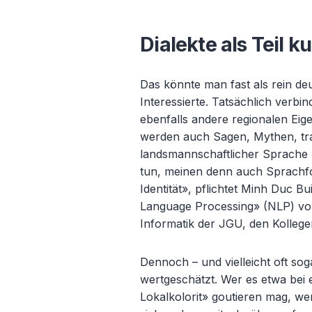
Dialekte als Teil ku
Das könnte man fast als rein de
Interessierte. Tatsächlich verbi
ebenfalls andere regionalen Eig
werden auch Sagen, Mythen, tradi
landsmannschaftlicher Sprache üb
tun, meinen denn auch Sprachfo
Identit
ät», pflichtet Minh Duc B
Language Processing» (NLP) von 
Informatik der JGU, den Kollege
Dennoch
– und vielleicht oft s
wertgeschätzt. Wer es etwa bei 
Lokalkolorit» goutieren mag, w