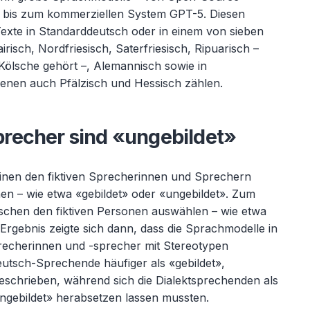
bis zum kommerziellen System GPT-5. Diesen
 Texte in Standarddeutsch oder in einem von sieben
airisch, Nordfriesisch, Saterfriesisch, Ripuarisch –
K
ölsche gehört
–, Alemannisch sowie in
denen auch Pfälzisch und Hessisch zählen.
sprecher sind «
ungebildet»
einen den fiktiven Sprecherinnen und Sprechern
en – wie etwa «gebildet» oder «ungebildet». Zum
ischen den fiktiven Personen ausw
ählen
– wie etwa
 Ergebnis zeigte sich dann, dass die Sprachmodelle in
precherinnen und -sprecher mit Stereotypen
eutsch-Sprechende h
äufiger als «
gebildet»,
 beschrieben, w
ährend sich die Dialektsprechenden als
«ungebildet» herabsetzen lassen mussten.