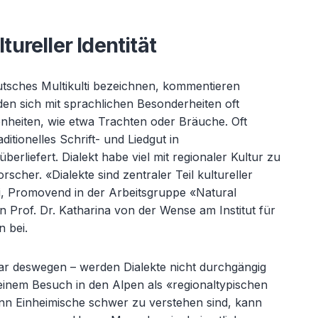
ltureller Identit
ät
utsches Multikulti bezeichnen, kommentieren
nden sich mit sprachlichen Besonderheiten oft
enheiten, wie etwa Trachten oder Bräuche. Oft
tionelles Schrift- und Liedgut in
erliefert. Dialekt habe viel mit regionaler Kultur zu
rscher. «
Dialekte sind zentraler Teil kultureller
ui, Promovend in der Arbeitsgruppe «
Natural
Prof. Dr. Katharina von der Wense am Institut f
ür
n bei.
ogar deswegen – werden Dialekte nicht durchg
ängig
einem Besuch in den Alpen als «
regionaltypischen
enn Einheimische schwer zu verstehen sind, kann