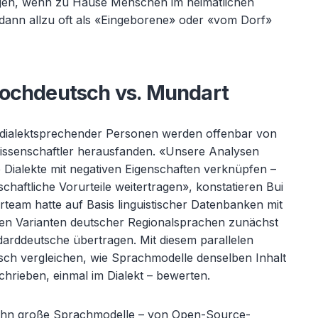
gen, wenn zu Hause Menschen im heimatlichen
ann allzu oft als «
Eingeborene» oder «vom Dorf»
Hochdeutsch vs. Mundart
dialektsprechender Personen werden offenbar von
senschaftler herausfanden. «
Unsere Analysen
Dialekte mit negativen Eigenschaften verkn
üpfen
–
chaftliche Vorurteile weitertragen», konstatieren Bui
team hatte auf Basis linguistischer Datenbanken mit
en Varianten deutscher Regionalsprachen zun
ächst
ndarddeutsche übertragen. Mit diesem parallelen
sch vergleichen, wie Sprachmodelle denselben Inhalt
chrieben, einmal im Dialekt – bewerten.
hn gro
ße Sprachmodelle
– von Open-Source-