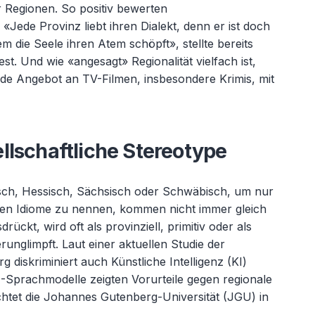
 Regionen. So positiv bewerten
 «
Jede Provinz liebt ihren Dialekt, denn er ist doch
hem die Seele ihren Atem sch
öpft», stellte bereits
est. Und wie «
angesagt» Regionalit
ät vielfach ist,
de Angebot an TV-Filmen, insbesondere Krimis, mit
llschaftliche Stereotype
sch
, Hessisch, Sächsisch oder Schwäbisch, um nur
hen Idiome zu nennen, kommen nicht immer gleich
rückt, wird oft als provinziell, primitiv oder als
nglimpft. Laut einer aktuellen Studie der
diskriminiert auch Künstliche Intelligenz (KI)
-Sprachmodelle zeigten Vorurteile gegen regionale
htet die Johannes Gutenberg-Universität (JGU) in