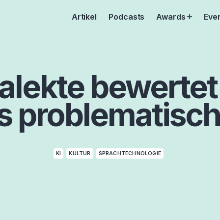
Artikel
Podcasts
Awards
Eve
Open
menu
ialekte bewerte
s problematisch 
KI
KULTUR
SPRACHTECHNOLOGIE