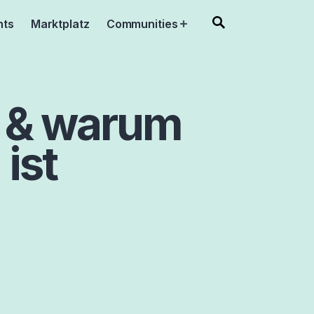
nts
Marktplatz
Communities
Open
menu
t & warum
ist