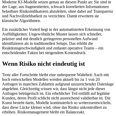
Moderne KI-Modelle setzen genau an diesem Punkt an: Sie sind in
der Lage, aus fragmentierten, schwach korrelierten Informationen
belastbare Risikoindikatoren abzuleiten, ohne dabei auf Transparenz
und Nachvollziehbarkeit zu verzichten. Damit erweitern sie
klassische Algorithmen.
Ein zusätzlicher Vorteil liegt in der automatisierten Erkennung von
Auffälligkeiten: Ungewöhnliche Muster lassen sich schneller,
präziser und mit deutlich geringerem personellen Aufwand
identifizieren als in traditionellen Setups. Das erhöht die
Reaktionsgeschwindigkeit und entlastet operative Teams – ein
entscheidender Faktor bei steigendem Kostendruck.
Wenn Risiko nicht eindeutig ist
Trotz aller Fortschritte bleibt eine unbequeme Wahrheit: Auch mit
hoch entwickelten Modellen werden aktuell bis zu 1 von 20
Anfragen in manchen Zahlarten aufgrund unzureichender Datenlage
abgelehnt. Gleichzeitig wissen wir, dass längst nicht jede dieser
Anfragen betrügerisch ist. Ein erheblicher Teil entfällt auf legitime
Kunden, deren Profil schlicht nicht ausreichend validierbar ist. Die
Kunst besteht darin, Modelle kontinuierlich so weiterzuentwickeln,
dass diese Lücke kleiner wird, ohne das Risiko unkontrolliert zu
erhöhen. Risikomanagement bleibt ein Balanceakt.