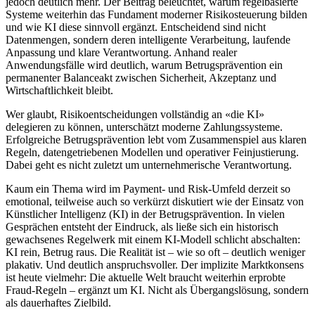
jedoch deutlich mehr. Der Beitrag beleuchtet, warum regelbasierte
Systeme weiterhin das Fundament moderner Risikosteuerung bilden
und wie KI diese sinnvoll ergänzt. Entscheidend sind nicht
Datenmengen, sondern deren intelligente Verarbeitung, laufende
Anpassung und klare Verantwortung. Anhand realer
Anwendungsfälle wird deutlich, warum Betrugsprävention ein
permanenter Balanceakt zwischen Sicherheit, Akzeptanz und
Wirtschaftlichkeit bleibt.
Wer glaubt, Risikoentscheidungen vollständig an «die KI»
delegieren zu können, unterschätzt moderne Zahlungssysteme.
Erfolgreiche Betrugsprävention lebt vom Zusammenspiel aus klaren
Regeln, datengetriebenen Modellen und operativer Feinjustierung.
Dabei geht es nicht zuletzt um unternehmerische Verantwortung.
Kaum ein Thema wird im Payment- und Risk-Umfeld derzeit so
emotional, teilweise auch so verkürzt diskutiert wie der Einsatz von
Künstlicher Intelligenz (KI) in der Betrugsprävention. In vielen
Gesprächen entsteht der Eindruck, als ließe sich ein historisch
gewachsenes Regelwerk mit einem KI-Modell schlicht abschalten:
KI rein, Betrug raus. Die Realität ist – wie so oft – deutlich weniger
plakativ. Und deutlich anspruchsvoller. Der implizite Marktkonsens
ist heute vielmehr: Die aktuelle Welt braucht weiterhin erprobte
Fraud-Regeln – ergänzt um KI. Nicht als Übergangslösung, sondern
als dauerhaftes Zielbild.