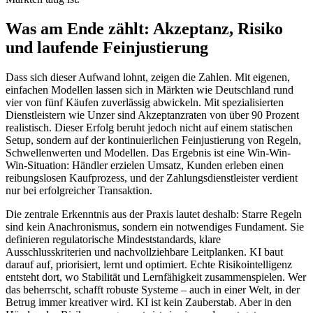
Was am Ende zählt: Akzeptanz, Risiko
und laufende Feinjustierung
Dass sich dieser Aufwand lohnt, zeigen die Zahlen. Mit eigenen,
einfachen Modellen lassen sich in Märkten wie Deutschland rund
vier von fünf Käufen zuverlässig abwickeln. Mit spezialisierten
Dienstleistern wie Unzer sind Akzeptanzraten von über 90 Prozent
realistisch. Dieser Erfolg beruht jedoch nicht auf einem statischen
Setup, sondern auf der kontinuierlichen Feinjustierung von Regeln,
Schwellenwerten und Modellen. Das Ergebnis ist eine Win-Win-
Win-Situation: Händler erzielen Umsatz, Kunden erleben einen
reibungslosen Kaufprozess, und der Zahlungsdienstleister verdient
nur bei erfolgreicher Transaktion.
Die zentrale Erkenntnis aus der Praxis lautet deshalb: Starre Regeln
sind kein Anachronismus, sondern ein notwendiges Fundament. Sie
definieren regulatorische Mindeststandards, klare
Ausschlusskriterien und nachvollziehbare Leitplanken. KI baut
darauf auf, priorisiert, lernt und optimiert. Echte Risikointelligenz
entsteht dort, wo Stabilität und Lernfähigkeit zusammenspielen. Wer
das beherrscht, schafft robuste Systeme – auch in einer Welt, in der
Betrug immer kreativer wird. KI ist kein Zauberstab. Aber in den