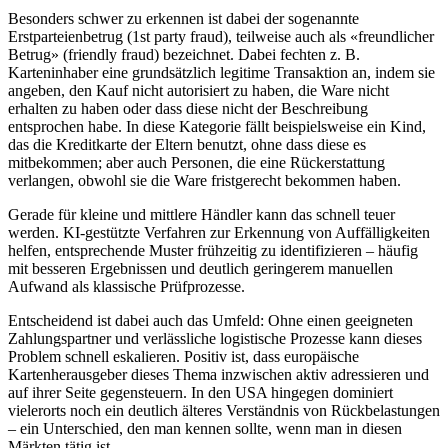
Besonders schwer zu erkennen ist dabei der sogenannte
Erstparteienbetrug (1st party fraud), teilweise auch als «freundlicher
Betrug» (friendly fraud) bezeichnet. Dabei fechten z. B.
Karteninhaber eine grundsätzlich legitime Transaktion an, indem sie
angeben, den Kauf nicht autorisiert zu haben, die Ware nicht
erhalten zu haben oder dass diese nicht der Beschreibung
entsprochen habe. In diese Kategorie fällt beispielsweise ein Kind,
das die Kreditkarte der Eltern benutzt, ohne dass diese es
mitbekommen; aber auch Personen, die eine Rückerstattung
verlangen, obwohl sie die Ware fristgerecht bekommen haben.
Gerade für kleine und mittlere Händler kann das schnell teuer
werden. KI-gestützte Verfahren zur Erkennung von Auffälligkeiten
helfen, entsprechende Muster frühzeitig zu identifizieren – häufig
mit besseren Ergebnissen und deutlich geringerem manuellen
Aufwand als klassische Prüfprozesse.
Entscheidend ist dabei auch das Umfeld: Ohne einen geeigneten
Zahlungspartner und verlässliche logistische Prozesse kann dieses
Problem schnell eskalieren. Positiv ist, dass europäische
Kartenherausgeber dieses Thema inzwischen aktiv adressieren und
auf ihrer Seite gegensteuern. In den USA hingegen dominiert
vielerorts noch ein deutlich älteres Verständnis von Rückbelastungen
– ein Unterschied, den man kennen sollte, wenn man in diesen
Märkten tätig ist.