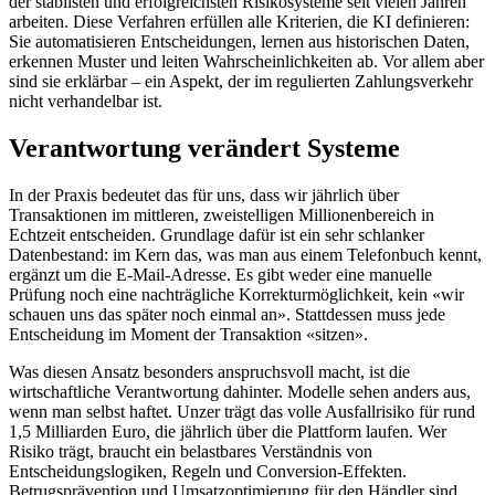
der stabilsten und erfolgreichsten Risikosysteme seit vielen Jahren
arbeiten. Diese Verfahren erfüllen alle Kriterien, die KI definieren:
Sie automatisieren Entscheidungen, lernen aus historischen Daten,
erkennen Muster und leiten Wahrscheinlichkeiten ab. Vor allem aber
sind sie erklärbar – ein Aspekt, der im regulierten Zahlungsverkehr
nicht verhandelbar ist.
Verantwortung verändert Systeme
In der Praxis bedeutet das für uns, dass wir jährlich über
Transaktionen im mittleren, zweistelligen Millionenbereich in
Echtzeit entscheiden. Grundlage dafür ist ein sehr schlanker
Datenbestand: im Kern das, was man aus einem Telefonbuch kennt,
ergänzt um die E-Mail-Adresse. Es gibt weder eine manuelle
Prüfung noch eine nachträgliche Korrekturmöglichkeit, kein «wir
schauen uns das später noch einmal an». Stattdessen muss jede
Entscheidung im Moment der Transaktion «sitzen».
Was diesen Ansatz besonders anspruchsvoll macht, ist die
wirtschaftliche Verantwortung dahinter. Modelle sehen anders aus,
wenn man selbst haftet. Unzer trägt das volle Ausfallrisiko für rund
1,5 Milliarden Euro, die jährlich über die Plattform laufen. Wer
Risiko trägt, braucht ein belastbares Verständnis von
Entscheidungslogiken, Regeln und Conversion-Effekten.
Betrugsprävention und Umsatzoptimierung für den Händler sind