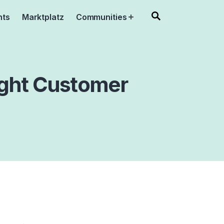
nts
Marktplatz
Communities
Open
menu
ght Customer