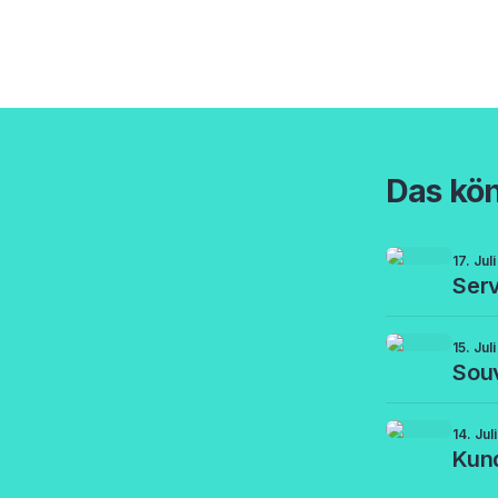
Das kön
17. Jul
Serv
15. Jul
Souv
14. Jul
Kun