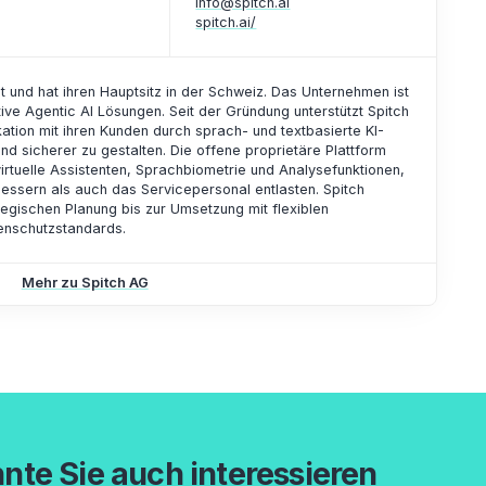
info@spitch.ai
spitch.ai/
und hat ihren Hauptsitz in der Schweiz. Das Unternehmen ist
ive Agentic AI Lösungen. Seit der Gründung unterstützt Spitch
tion mit ihren Kunden durch sprach- und textbasierte KI-
nd sicherer zu gestalten. Die offene proprietäre Plattform
rtuelle Assistenten, Sprachbiometrie und Analysefunktionen,
essern als auch das Servicepersonal entlasten. Spitch
egischen Planung bis zur Umsetzung mit flexiblen
enschutzstandards.
Mehr zu Spitch AG
nte Sie auch interessieren