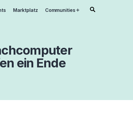
nts
Marktplatz
Communities
Open
menu
rachcomputer
en ein Ende