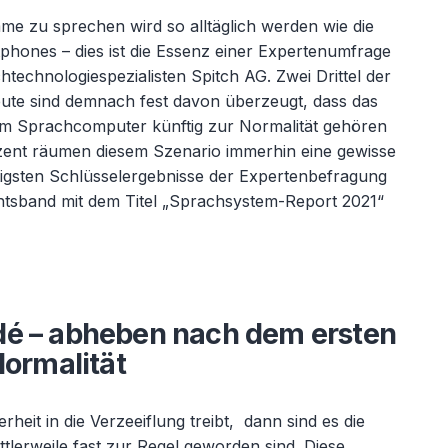
mme zu sprechen wird so alltäglich werden wie die
hones – dies ist die Essenz einer Expertenumfrage
technologiespezialisten Spitch AG. Zwei Drittel der
eute sind demnach fest davon überzeugt, dass das
nem Sprachcomputer künftig zur Normalität gehören
ozent räumen diesem Szenario immerhin eine gewisse
htigsten Schlüsselergebnisse der Expertenbefragung
htsband mit dem Titel „Sprachsystem-Report 2021“
dé – abheben nach dem ersten
Normalität
eit in die Verzeeiflung treibt, dann sind es die
tlerweile fast zur Regel geworden sind. Diese