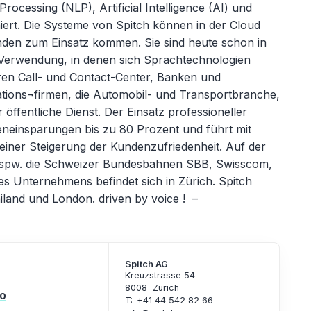
rocessing (NLP), Artificial Intelligence (AI) und
ert. Die Systeme von Spitch können in der Cloud
den zum Einsatz kommen. Sie sind heute schon in
 Verwendung, in denen sich Sprachtechnologien
en Call- und Contact-Center, Banken und
ions¬firmen, die Automobil- und Transportbranche,
öffentliche Dienst. Der Einsatz professioneller
neinsparungen bis zu 80 Prozent und führt mit
einer Steigerung der Kundenzufriedenheit. Auf der
 bspw. die Schweizer Bundesbahnen SBB, Swisscom,
s Unternehmens befindet sich in Zürich. Spitch
iland und London. driven by voice ! –
Spitch AG
Kreuzstrasse 54
8008
Zürich
T: +41 44 542 82 66