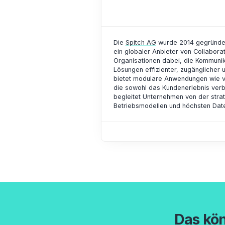
Die
Spitch AG
wurde 2014 gegründet 
ein globaler Anbieter von Collaborat
Organisationen dabei, die Kommunika
Lösungen effizienter, zugänglicher u
bietet modulare Anwendungen wie vi
die sowohl das Kundenerlebnis verb
begleitet Unternehmen von der strat
Betriebsmodellen und höchsten Dat
Das kön