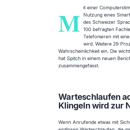
it einer Computersti
M
Nutzung eines Smartp
des Schweizer Sprach
100 befragten Fachl
Telefonieren mit ei
wird. Weitere 29 Pr
Wahrscheinlichkeit ein. Die wic
hat
Spitch
in einem neuen Beric
zusammengefasst.
Warteschlaufen a
Klingeln wird zur 
Wenn Anrufende etwas mit Sicherh
endlosen Warteschlaufen, die mit