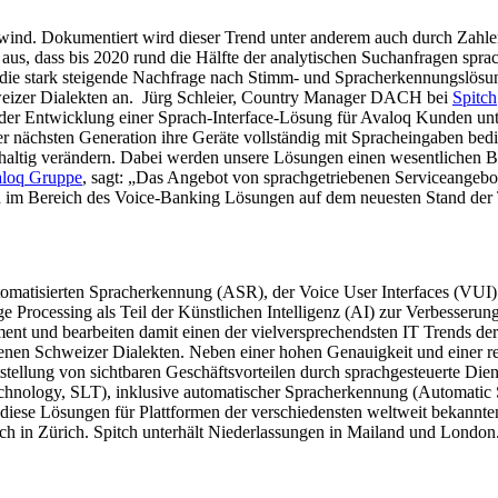
ind. Dokumentiert wird dieser Trend unter anderem auch durch Zahlen
us, dass bis 2020 rund die Hälfte der analytischen Suchanfragen sprac
die stark steigende Nachfrage nach Stimm- und Spracherkennungslösunge
weizer Dialekten an. Jürg Schleier, Country Manager DACH bei
Spitch
 der Entwicklung einer Sprach-Interface-Lösung für Avaloq Kunden unte
r nächsten Generation ihre Geräte vollständig mit Spracheingaben be
chhaltig verändern. Dabei werden unsere Lösungen einen wesentlichen 
loq Gruppe
, sagt: „Das Angebot von sprachgetriebenen Serviceangebo
h im Bereich des Voice-Banking Lösungen auf dem neuesten Stand der 
utomatisierten Spracherkennung (ASR), der Voice User Interfaces (VUI
age Processing als Teil der Künstlichen Intelligenz (AI) zur Verbesser
t und bearbeiten damit einen der vielversprechendsten IT Trends der
nen Schweizer Dialekten. Neben einer hohen Genauigkeit und einer reic
tstellung von sichtbaren Geschäftsvorteilen durch sprachgesteuerte Di
nology, SLT), inklusive automatischer Spracherkennung (Automatic 
 diese Lösungen für Plattformen der verschiedensten weltweit bekannt
h in Zürich. Spitch unterhält Niederlassungen in Mailand und London.