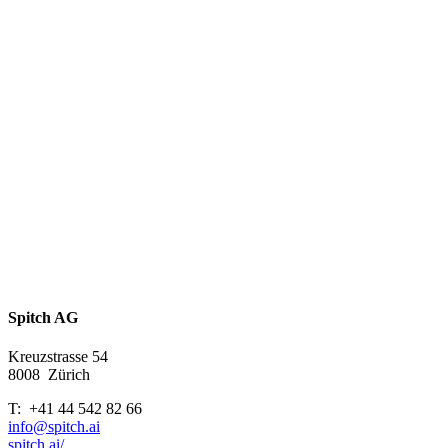
Spitch AG
Kreuzstrasse 54
8008
Zürich
T: +41 44 542 82 66
info@spitch.ai
spitch.ai/