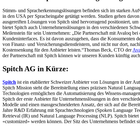
Stimm- und Spracherkennungslösungen befinden sich im starken Aufw
in den USA per Spracheingabe getätigt werden. Studien gehen davon a
ausgereiften Lösungen von Spitch sind hervorragend positioniert, um 
bietet Spitch auch Unternehmenslösungen in den verschiedenen Sch
Meilenstein für sein Unternehmen: „Die Partnerschaft mit Avaloq bei
Kundeninterfaces. Es ist davon auszugehen, dass die Konsumenten de
von Finanz- und Versicherungsdienstleistern, und nicht nur dort, na
Kostensenkung für den Anbieter leisten.“Thomas Beck, CTO der
Ava
der Partnerschaft mit Spitch können wir unseren Kunden künftig auc
Spitch AG in Kürze:
Spitch
ist ein etablierter Schweizer Anbieter von Lösungen in der A
Spitch Mission steht die Bereitstellung eines präzisen Natural Langu
Technologien ermöglichen die Automatisierung des Wissens-managemen
Spitch der erste Anbieter für Unternehmenslösungen in den verschiede
Modelle und einen massgeschneiderten Ansatz, der sich auf die Berei
Jahre R&D Erfahrung mit Sprachtechnologien (Spoken Language Tech
Retrieval (IR) und Natural Language Processing (NLP). Spitch bietet
«customized» werden können. Der Sitz des Unternehmens befindet sic