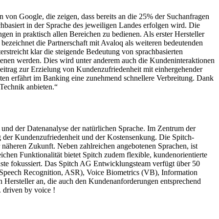
 von Google, die zeigen, dass bereits an die 25% der Suchanfragen
hbasiert in der Sprache des jeweiligen Landes erfolgen wird. Die
n in praktisch allen Bereichen zu bedienen. Als erster Hersteller
bezeichnet die Partnerschaft mit Avaloq als weiteren bedeutenden
rstreicht klar die steigende Bedeutung von sprachbasierten
dienen werden. Dies wird unter anderem auch die Kundeninteraktionen
Beitrag zur Erzielung von Kundenzufriedenheit mit einhergehender
ten erfährt im Banking eine zunehmend schnellere Verbreitung. Dank
Technik anbieten.“
) und der Datenanalyse der natürlichen Sprache. Im Zentrum der
ung der Kundenzufriedenheit und der Kostensenkung. Die Spitch-
 näheren Zukunft. Neben zahlreichen angebotenen Sprachen, ist
hen Funktionalität bietet Spitch zudem flexible, kundenorientierte
enste fokussiert. Das Spitch AG Entwicklungsteam verfügt über 50
Speech Recognition, ASR), Voice Biometrics (VB), Information
en Hersteller an, die auch den Kundenanforderungen entsprechend
 driven by voice !