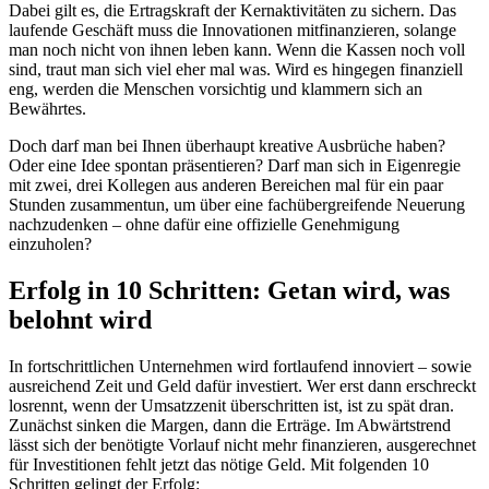
Dabei gilt es, die Ertragskraft der Kernaktivitäten zu sichern. Das
laufende Geschäft muss die Innovationen mitfinanzieren, solange
man noch nicht von ihnen leben kann. Wenn die Kassen noch voll
sind, traut man sich viel eher mal was. Wird es hingegen finanziell
eng, werden die Menschen vorsichtig und klammern sich an
Bewährtes.
Doch darf man bei Ihnen überhaupt kreative Ausbrüche haben?
Oder eine Idee spontan präsentieren? Darf man sich in Eigenregie
mit zwei, drei Kollegen aus anderen Bereichen mal für ein paar
Stunden zusammentun, um über eine fachübergreifende Neuerung
nachzudenken – ohne dafür eine offizielle Genehmigung
einzuholen?
Erfolg in 10 Schritten: Getan wird, was
belohnt wird
In fortschrittlichen Unternehmen wird fortlaufend innoviert – sowie
ausreichend Zeit und Geld dafür investiert. Wer erst dann erschreckt
losrennt, wenn der Umsatzzenit überschritten ist, ist zu spät dran.
Zunächst sinken die Margen, dann die Erträge. Im Abwärtstrend
lässt sich der benötigte Vorlauf nicht mehr finanzieren, ausgerechnet
für Investitionen fehlt jetzt das nötige Geld. Mit folgenden 10
Schritten gelingt der Erfolg: