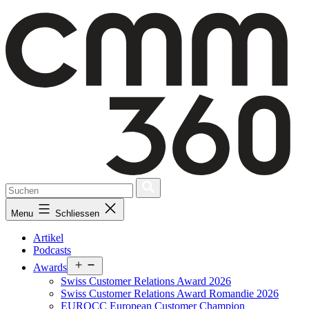
Skip
to
content
Menu
Schliessen
Artikel
Podcasts
Open
Awards
menu
Swiss Customer Relations Award 2026
Swiss Customer Relations Award Romandie 2026
EUROCC European Customer Champion