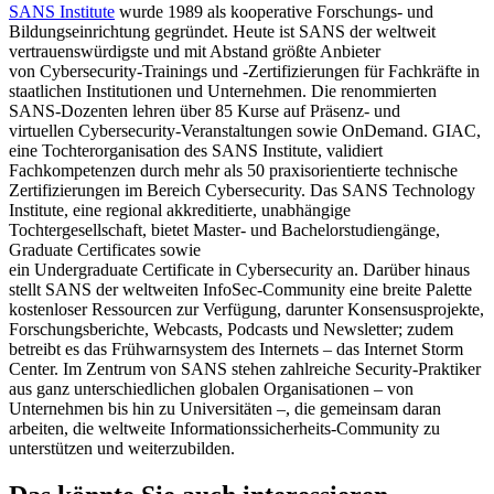
SANS Institute
wurde 1989 als kooperative Forschungs- und
Bildungseinrichtung gegründet. Heute ist SANS der weltweit
vertrauenswürdigste und mit Abstand größte Anbieter
von
Cybersecurity
-Trainings und -Zertifizierungen für Fachkräfte in
staatlichen Institutionen und Unternehmen. Die renommierten
SANS-Dozenten lehren über 85 Kurse auf Präsenz- und
virtuellen
Cybersecurity
-Veranstaltungen sowie
OnDemand
. GIAC,
eine Tochterorganisation des SANS Institute, validiert
Fachkompetenzen durch mehr als 50 praxisorientierte technische
Zertifizierungen im Bereich
Cybersecurity
. Das SANS Technology
Institute, eine regional akkreditierte, unabhängige
Tochtergesellschaft, bietet Master- und Bachelorstudiengänge,
Graduate Certificates sowie
ein
Undergraduate
Certificate
in
Cybersecurity
an.
Darüber hinaus
stellt SANS der weltweiten
InfoSec
-Community eine breite Palette
kostenloser Ressourcen zur Verfügung, darunter
Konsensusprojekte
,
Forschungsberichte, Webcasts, Podcasts und Newsletter; zudem
betreibt es das Frühwarnsystem des Internets
– das Internet Storm
Center. Im Zentrum von SANS stehen zahlreiche Security-Praktiker
aus ganz unterschiedlichen globalen Organisationen – von
Unternehmen bis hin zu Universit
äten
–, die gemeinsam daran
arbeiten, die weltweite Informationssicherheits-Community zu
unterst
ützen und weiterzubilden.