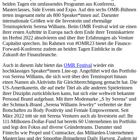
beiden Tagen ein umfassendes Programm aus Konferenz,
Masterclasses, Side Events und Expo. Auf den sechs OMR-Bühnen
treten insgesamt mehr als 800 Speaker*innen auf. Darunter
internationale Größen wie die Investorin und ehemalige
Tennisspielerin Serena Williams. Beim OMR Festival wird sie einen
ihrer ersten Auftritte in Europa nach dem Ende ihrer Tenniskarriere
im Herbst 2022 absolvieren und über ihre Erfahrungen als Venture
Capitalist sprechen. Im Rahmen von #OMR23 bietet die Finance-
Forward-Konferenz zudem an beiden Tagen Einblicke in die
Zukunft der Finanzbranche.
Auch in diesem Jahr bietet das
OMR Festival
wieder ein
hochklassiges Speaker*innen Line-up. Angeführt wird das Portfolio
von Serena Williams, die sich weit über den Tennissport hinaus
einen Namen als Aktivistin für Gleichberechtigung gemacht hat. Die
US-Amerikanerin, die auf mehr Titel als alle anderen Spielerinnen
ihrer Disziplin zurückblicken kann, hat sich eine weltweit bekannte
Personal Brand aufgebaut. Mit ihrer Modemarke „S by Serena“ und
der Schmuck-Brand „Serena Williams Jewelry“ verbreitet sie ihre
Botschaften zu Body Positivity und Female Empowerment. Seit
März 2022 tritt sie mit Serena Ventures auch als Investorin auf: Ihr
111-Millionen-Dollar-Fund hat bereits 60 Unternehmen im Portfolio
und legt den Fokus auf diverse Gründerteams. Darunter sind
Fintechs wie Propel und Cointracker, das Milliarden-Unternehmen
Masterclass und der Smoothie-Bringdienst Daily Harvest. Zudem ist