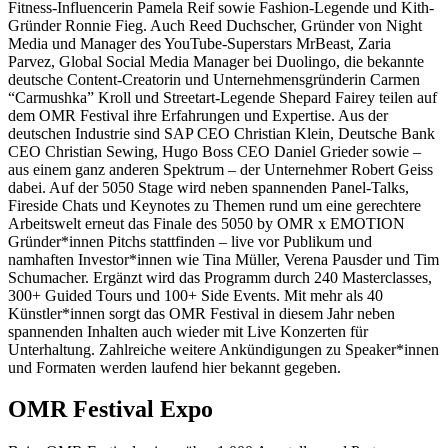
Fitness-Influencerin Pamela Reif sowie Fashion-Legende und Kith-
Gründer Ronnie Fieg. Auch Reed Duchscher, Gründer von Night
Media und Manager des YouTube-Superstars MrBeast, Zaria
Parvez, Global Social Media Manager bei Duolingo, die bekannte
deutsche Content-Creatorin und Unternehmensgründerin Carmen
“Carmushka” Kroll und Streetart-Legende Shepard Fairey teilen auf
dem OMR Festival ihre Erfahrungen und Expertise. Aus der
deutschen Industrie sind SAP CEO Christian Klein, Deutsche Bank
CEO Christian Sewing, Hugo Boss CEO Daniel Grieder sowie –
aus einem ganz anderen Spektrum – der Unternehmer Robert Geiss
dabei. Auf der 5050 Stage wird neben spannenden Panel-Talks,
Fireside Chats und Keynotes zu Themen rund um eine gerechtere
Arbeitswelt erneut das Finale des 5050 by OMR x EMOTION
Gründer*innen Pitchs stattfinden – live vor Publikum und
namhaften Investor*innen wie Tina Müller, Verena Pausder und Tim
Schumacher. Ergänzt wird das Programm durch 240 Masterclasses,
300+ Guided Tours und 100+ Side Events. Mit mehr als 40
Künstler*innen sorgt das OMR Festival in diesem Jahr neben
spannenden Inhalten auch wieder mit Live Konzerten für
Unterhaltung. Zahlreiche weitere Ankündigungen zu Speaker*innen
und Formaten werden laufend hier bekannt gegeben.
OMR Festival Expo