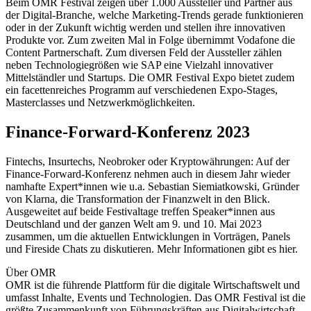
Beim OMR Festival zeigen über 1.000 Aussteller und Partner aus
der Digital-Branche, welche Marketing-Trends gerade funktionieren
oder in der Zukunft wichtig werden und stellen ihre innovativen
Produkte vor. Zum zweiten Mal in Folge übernimmt Vodafone die
Content Partnerschaft. Zum diversen Feld der Aussteller zählen
neben Technologiegrößen wie SAP eine Vielzahl innovativer
Mittelständler und Startups. Die OMR Festival Expo bietet zudem
ein facettenreiches Programm auf verschiedenen Expo-Stages,
Masterclasses und Netzwerkmöglichkeiten.
Finance-Forward-Konferenz 2023
Fintechs, Insurtechs, Neobroker oder Kryptowährungen: Auf der
Finance-Forward-Konferenz nehmen auch in diesem Jahr wieder
namhafte Expert*innen wie u.a. Sebastian Siemiatkowski, Gründer
von Klarna, die Transformation der Finanzwelt in den Blick.
Ausgeweitet auf beide Festivaltage treffen Speaker*innen aus
Deutschland und der ganzen Welt am 9. und 10. Mai 2023
zusammen, um die aktuellen Entwicklungen in Vorträgen, Panels
und Fireside Chats zu diskutieren. Mehr Informationen gibt es hier.
Über OMR
OMR ist die führende Plattform für die digitale Wirtschaftswelt und
umfasst Inhalte, Events und Technologien. Das OMR Festival ist die
größte Zusammenkunft von Führungskräften aus Digitalwirtschaft,