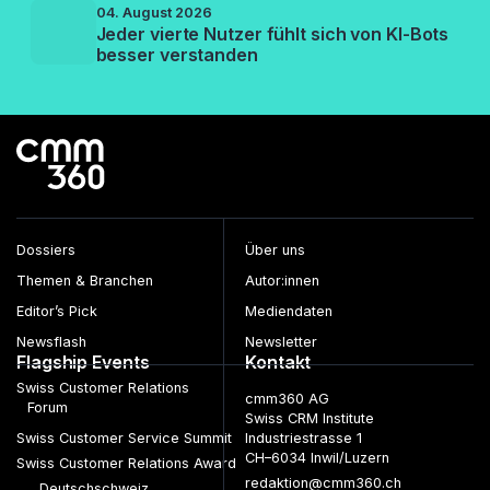
04. August 2026
Jeder vierte Nutzer fühlt sich von KI-Bots
besser verstanden
Dossiers
Über uns
Themen & Branchen
Autor:innen
Editor’s Pick
Mediendaten
Newsflash
Newsletter
Flagship Events
Kontakt
Swiss Customer Relations
cmm360 AG
Forum
Swiss CRM Institute
Swiss Customer Service Summit
Industriestrasse 1
CH–6034 Inwil/Luzern
Swiss Customer Relations Award
redaktion@cmm360.ch
Deutschschweiz