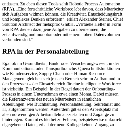
entlasten. Zu eben diesen Tools zählt Robotic Process Automation
(RPA). „Eine fortschrittliche Workforce lebt davon, dass Mitarbeiter
sich Aufgaben widmen können, die Kreativität, Entscheidungskraft
und komplexes Denken erfordern“, erklärt Alexander Steiner, Chief
Solution Architect der meta:proc GmbH. „Virtuelle Helfer in Form
von RPA dienen dazu, jene Aufgaben zu übernehmen, die
zeitaufwendig und monoton oder mit einem hohen Datenvolumen
verbunden sind.“
RPA in der Personalabteilung
Egal ob im Gesundheits-, Bank- oder Versicherungswesen, in der
Kommunikations- oder Transportbranche: Querschnittsfunktionen
wie Kundenservice, Supply Chain oder Human Resource
Management gleichen sich je nach Bereich sehr im Aufbau und in
den Prozessen – der Einsatzbereich für eine intelligente Workforce
ist vielseitig. Ein Beispiel: In der Regel dauert der Onboarding-
Prozess in einem Unternehmen etwa einen Monat. Dabei müssen
die Referenzwerte des neuen Mitarbeiters in sämtlichen
Abteilungen, wie Buchhaltung, Personalabteilung, Sekretariat und
IT, aufgenommen werden. Außerdem gilt es den Arbeitsplatz mit
allen notwendigen Arbeitsmitteln auszustatten und Zugänge zu
hinterlegen. Kommt es hierbei zu Fehlern, beispielsweise unkorrekt
eigegebenen Daten, erhält der neue Kollege keinen Zugang zu