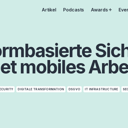
Artikel
Podcasts
Awards
Eve
Open
menu
ormbasierte Sic
et mobiles Arbe
ECURITY
DIGITALE TRANSFORMATION
DSGVO
IT INFRASTRUCTURE
SE