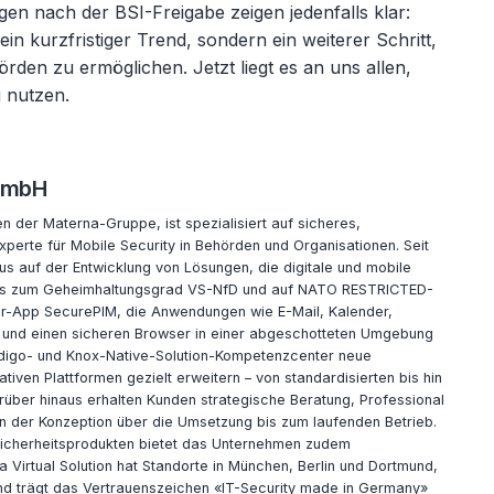
gen nach der BSI-Freigabe zeigen jedenfalls klar:
kein kurzfristiger Trend, sondern ein weiterer Schritt,
rden zu ermöglichen. Jetzt liegt es an uns allen,
 nutzen.
 GmbH
n der Materna-Gruppe, ist spezialisiert auf sicheres,
xperte für Mobile Security in Behörden und Organisationen. Seit
us auf der Entwicklung von Lösungen, die digitale und mobile
 bis zum Geheimhaltungsgrad VS-NfD und auf NATO RESTRICTED-
iner-App SecurePIM, die Anwendungen wie E-Mail, Kalender,
 und einen sicheren Browser in einer abgeschotteten Umgebung
ndigo- und Knox-Native-Solution-Kompetenzcenter neue
tiven Plattformen gezielt erweitern – von standardisierten bis hin
arüber hinaus erhalten Kunden strategische Beratung, Professional
on der Konzeption über die Umsetzung bis zum laufenden Betrieb.
sicherheitsprodukten bietet das Unternehmen zudem
Virtual Solution hat Standorte in München, Berlin und Dortmund,
 und trägt das Vertrauenszeichen «IT-Security made in Germany»