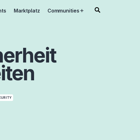
nts
Marktplatz
Communities
Open
menu
herheit
iten
CURITY