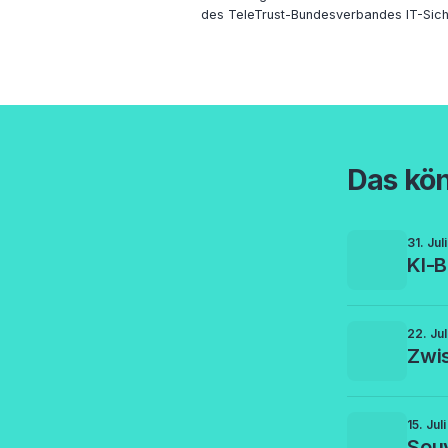
des TeleTrust-Bundesverbandes IT-Siche
Das kön
31. Jul
KI-B
22. Ju
Zwi
15. Jul
Souv