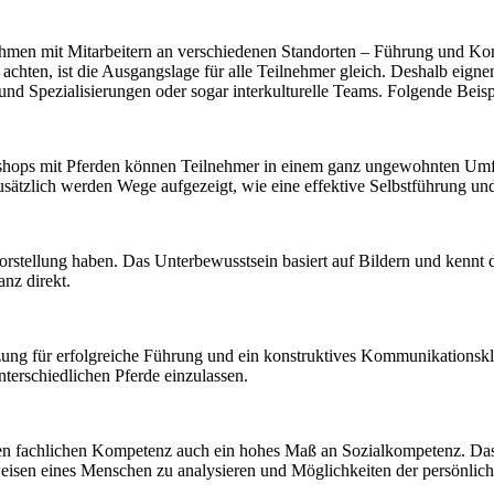
nehmen mit Mitarbeitern an verschiedenen Standorten – Führung und Ko
ten, ist die Ausgangslage für alle Teilnehmer gleich. Deshalb eignen
Spezialisierungen oder sogar interkulturelle Teams. Folgende Beispiel
kshops mit Pferden können Teilnehmer in einem ganz ungewohnten Umfel
usätzlich werden Wege aufgezeigt, wie eine effektive Selbstführung 
lvorstellung haben. Das Unterbewusstsein basiert auf Bildern und kennt
anz direkt.
zung für erfolgreiche Führung und ein konstruktives Kommunikationskl
nterschiedlichen Pferde einzulassen.
ohen fachlichen Kompetenz auch ein hohes Maß an Sozialkompetenz. Da
nsweisen eines Menschen zu analysieren und Möglichkeiten der persönli