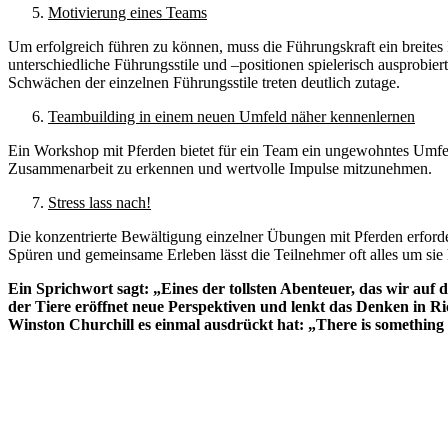
Motivierung eines Teams
Um erfolgreich führen zu können, muss die Führungskraft ein breites
unterschiedliche Führungsstile und –positionen spielerisch ausprobie
Schwächen der einzelnen Führungsstile treten deutlich zutage.
Teambuilding in einem neuen Umfeld näher kennenlernen
Ein Workshop mit Pferden bietet für ein Team ein ungewohntes Umfeld
Zusammenarbeit zu erkennen und wertvolle Impulse mitzunehmen.
Stress lass nach!
Die konzentrierte Bewältigung einzelner Übungen mit Pferden erfordert
Spüren und gemeinsame Erleben lässt die Teilnehmer oft alles um sie
Ein Sprichwort sagt: „Eines der tollsten Abenteuer, das wir auf 
der Tiere eröffnet neue Perspektiven und lenkt das Denken in R
Winston Churchill es einmal ausdrückt hat: „There is something a