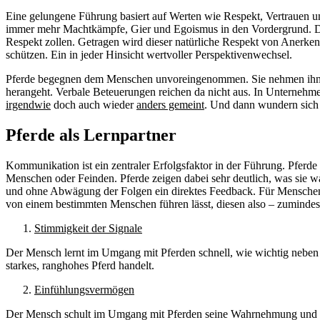
Eine gelungene Führung basiert auf Werten wie Respekt, Vertrauen und
immer mehr Machtkämpfe, Gier und Egoismus in den Vordergrund. Die 
Respekt zollen. Getragen wird dieser natürliche Respekt von Anerkenn
schützen. Ein in jeder Hinsicht wertvoller Perspektivenwechsel.
Pferde begegnen dem Menschen unvoreingenommen. Sie nehmen ihn an,
herangeht. Verbale Beteuerungen reichen da nicht aus. In Unternehme
irgendwie
doch auch wieder
anders gemeint
. Und dann wundern sich 
Pferde als Lernpartner
Kommunikation ist ein zentraler Erfolgsfaktor in der Führung. Pferde
Menschen oder Feinden. Pferde zeigen dabei sehr deutlich, was sie w
und ohne Abwägung der Folgen ein direktes Feedback. Für Menschen, di
von einem bestimmten Menschen führen lässt, diesen also – zumindest
Stimmigkeit der Signale
Der Mensch lernt im Umgang mit Pferden schnell, wie wichtig neben de
starkes, ranghohes Pferd handelt.
Einfühlungsvermögen
Der Mensch schult im Umgang mit Pferden seine Wahrnehmung und erf