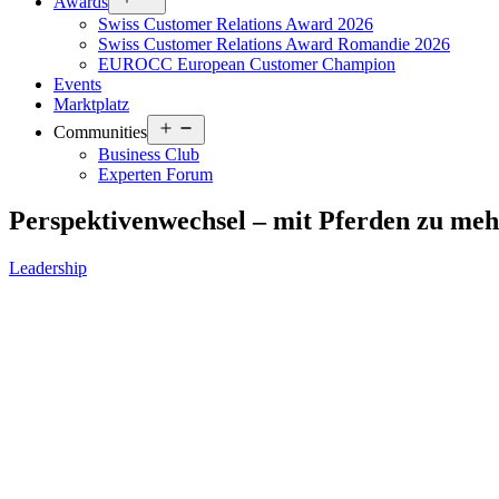
Awards
menu
Swiss Customer Relations Award 2026
Swiss Customer Relations Award Romandie 2026
EUROCC European Customer Champion
Events
Marktplatz
Open
Communities
menu
Business Club
Experten Forum
Perspektivenwechsel – mit Pferden zu me
Leadership