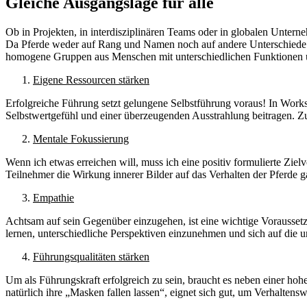
Gleiche Ausgangslage für alle
Ob in Projekten, in interdisziplinären Teams oder in globalen Unter
Da Pferde weder auf Rang und Namen noch auf andere Unterschiede ach
homogene Gruppen aus Menschen mit unterschiedlichen Funktionen und 
Eigene Ressourcen stärken
Erfolgreiche Führung setzt gelungene Selbstführung voraus! In Wor
Selbstwertgefühl und einer überzeugenden Ausstrahlung beitragen. Z
Mentale Fokussierung
Wenn ich etwas erreichen will, muss ich eine positiv formulierte Zie
Teilnehmer die Wirkung innerer Bilder auf das Verhalten der Pferde g
Empathie
Achtsam auf sein Gegenüber einzugehen, ist eine wichtige Vorausset
lernen, unterschiedliche Perspektiven einzunehmen und sich auf die u
Führungsqualitäten stärken
Um als Führungskraft erfolgreich zu sein, braucht es neben einer h
natürlich ihre „Masken fallen lassen“, eignet sich gut, um Verhalte