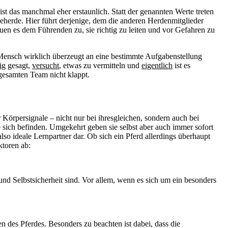
st das manchmal eher erstaunlich. Statt der genannten Werte treten
herde. Hier führt derjenige, dem die anderen Herdenmitglieder
uen es dem Führenden zu, sie richtig zu leiten und vor Gefahren zu
Mensch wirklich überzeugt an eine bestimmte Aufgabenstellung
ig
gesagt,
versucht
, etwas zu vermitteln und
eigentlich
ist es
gesamten Team nicht klappt.
Körpersignale – nicht nur bei ihresgleichen, sondern auch bei
 sich befinden. Umgekehrt geben sie selbst aber auch immer sofort
so ideale Lernpartner dar. Ob sich ein Pferd allerdings überhaupt
ktoren ab:
nd Selbstsicherheit sind. Vor allem, wenn es sich um ein besonders
es Pferdes. Besonders zu beachten ist dabei, dass die