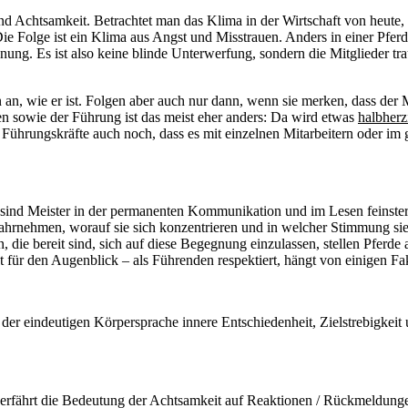
 Achtsamkeit. Betrachtet man das Klima in der Wirtschaft von heute, i
Folge ist ein Klima aus Angst und Misstrauen. Anders in einer Pferde
ung. Es ist also keine blinde Unterwerfung, sondern die Mitglieder tra
 wie er ist. Folgen aber auch nur dann, wenn sie merken, dass der 
n sowie der Führung ist das meist eher anders: Da wird etwas
halbherz
Führungskräfte auch noch, dass es mit einzelnen Mitarbeitern oder im 
 sind Meister in der permanenten Kommunikation und im Lesen feinster 
ahrnehmen, worauf sie sich konzentrieren und in welcher Stimmung sie
e bereit sind, sich auf diese Begegnung einzulassen, stellen Pferde al
 für den Augenblick – als Führenden respektiert, hängt von einigen Fa
r eindeutigen Körpersprache innere Entschiedenheit, Zielstrebigkeit u
ährt die Bedeutung der Achtsamkeit auf Reaktionen / Rückmeldungen d