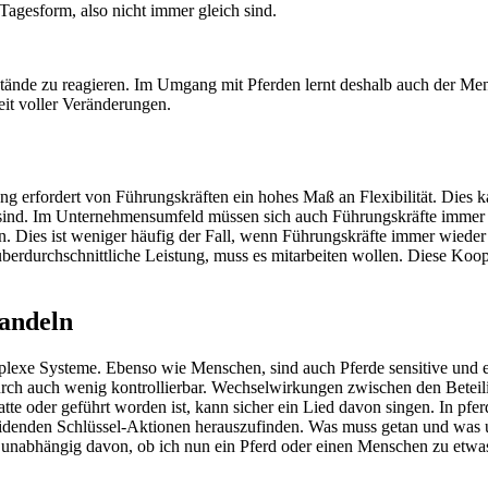
agesform, also nicht immer gleich sind.
tände zu reagieren. Im Umgang mit Pferden lernt deshalb auch der Mens
it voller Veränderungen.
ng erfordert von Führungskräften ein hohes Maß an Flexibilität. Dies 
 sind. Im Unternehmensumfeld müssen sich auch Führungskräfte immer öf
n. Dies ist weniger häufig der Fall, wenn Führungskräfte immer wiede
berdurchschnittliche Leistung, muss es mitarbeiten wollen. Diese Koo
Handeln
lexe Systeme. Ebenso wie Menschen, sind auch Pferde sensitive und 
urch auch wenig kontrollierbar. Wechselwirkungen zwischen den Beteilig
e oder geführt worden ist, kann sicher ein Lied davon singen. In pfer
scheidenden Schlüssel-Aktionen herauszufinden. Was muss getan und w
unabhängig davon, ob ich nun ein Pferd oder einen Menschen zu etwa