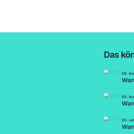
Das kön
06. Au
Waru
03. Au
Waru
29. Ju
War