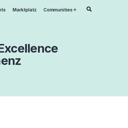
nts
Marktplatz
Communities
Open
menu
Excellence
nenz