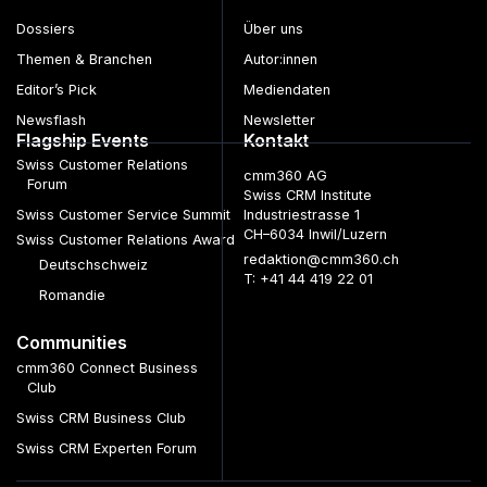
Dossiers
Über uns
Themen & Branchen
Autor:innen
Editor’s Pick
Mediendaten
Newsflash
Newsletter
Flagship Events
Kontakt
Swiss Customer Relations
cmm360 AG
Forum
Swiss CRM Institute
Swiss Customer Service Summit
Industriestrasse 1
CH–6034 Inwil/Luzern
Swiss Customer Relations Award
redaktion@cmm360.ch
Deutschschweiz
T: +41 44 419 22 01
Romandie
Communities
cmm360 Connect Business
Club
Swiss CRM Business Club
Swiss CRM Experten Forum