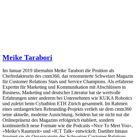
Meike Tarabori
Im Januar 2019 übernahm Meike Tarabori die Position als
Chefredakteurin des cmm360, das renommierte Schweizer Magazin
für Customer Relations Stars und Service Champions. Als erfahrene
Expertin für Marketing und Kommunikation mit Abschlüssen in
Business, Marketing und deutscher Literatur hat sie wertvolle
Erfahrungen unter anderem bei Unternehmen wie KUKA Robotics
und zuletzt beim Cybathlon ETH Zürich gesammelt. Im Rahmen
eines umfangreichen Rebranding-Projekts verlieh sie dem cmm360
seine aktuelle, moderne Ausrichtung. Seitdem hat sie nicht nur die
Onlinepräsenz des Magazins erfolgreich etabliert, sondern
kontinuierlich neue Formate wie die Podcasts «Nice To Meet You»,
«Meike's Raumzeit» und «ICT Talk» entwickelt. Darüber hinaus
fungiert sie als Organisatorin des Schweizer Customer Relations