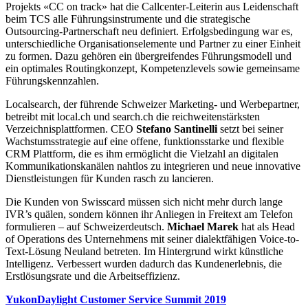
Projekts «CC on track» hat die Callcenter-Leiterin aus Leidenschaft
beim TCS alle Führungsinstrumente und die strategische
Outsourcing-Partnerschaft neu definiert. Erfolgsbedingung war es,
unterschiedliche Organisationselemente und Partner zu einer Einheit
zu formen. Dazu gehören ein übergreifendes Führungsmodell und
ein optimales Routingkonzept, Kompetenzlevels sowie gemeinsame
Führungskennzahlen.
Localsearch, der führende Schweizer Marketing- und Werbepartner,
betreibt mit local.ch und search.ch die reichweitenstärksten
Verzeichnisplattformen. CEO
Stefano Santinelli
setzt bei seiner
Wachstumsstrategie auf eine offene, funktionsstarke und flexible
CRM Plattform, die es ihm ermöglicht die Vielzahl an digitalen
Kommunikationskanälen nahtlos zu integrieren und neue innovative
Dienstleistungen für Kunden rasch zu lancieren.
Die Kunden von Swisscard müssen sich nicht mehr durch lange
IVR’s quälen, sondern können ihr Anliegen in Freitext am Telefon
formulieren – auf Schweizerdeutsch.
Michael Marek
hat als Head
of Operations des Unternehmens mit seiner dialektfähigen Voice-to-
Text-Lösung Neuland betreten. Im Hintergrund wirkt künstliche
Intelligenz. Verbessert wurden dadurch das Kundenerlebnis, die
Erstlösungsrate und die Arbeitseffizienz.
YukonDaylight Customer Service Summit 2019