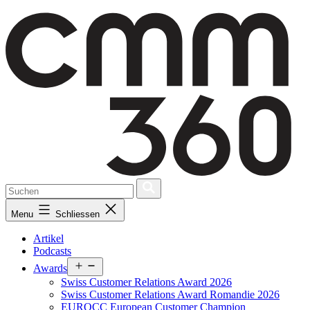
Skip
to
content
Menu
Schliessen
Artikel
Podcasts
Open
Awards
menu
Swiss Customer Relations Award 2026
Swiss Customer Relations Award Romandie 2026
EUROCC European Customer Champion