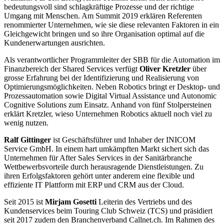
bedeutungsvoll sind schlagkräftige Prozesse und der richtige
Umgang mit Menschen. Am Summit 2019 erklären Referenten
renommierter Unternehmen, wie sie diese relevanten Faktoren in ein
Gleichgewicht bringen und so ihre Organisation optimal auf die
Kundenerwartungen ausrichten.
Als verantwortlicher Programmleiter der SBB für die Automation im
Finanzbereich der Shared Services verfügt
Oliver Kretzler
über
grosse Erfahrung bei der Identifizierung und Realisierung von
Optimierungsmöglichkeiten. Neben Robotics bringt er Desktop- und
Prozessautomation sowie Digital Virtual Assistance und Autonomic
Cognitive Solutions zum Einsatz. Anhand von fünf Stolpersteinen
erklärt Kretzler, wieso Unternehmen Robotics aktuell noch viel zu
wenig nutzen.
Ralf Gittinger
ist Geschäftsführer und Inhaber der INICOM
Service GmbH. In einem hart umkämpften Markt sichert sich das
Unternehmen für After Sales Services in der Sanitärbranche
Wettbewerbsvorteile durch herausragende Dienstleistungen. Zu
ihren Erfolgsfaktoren gehört unter anderem eine flexible und
effiziente IT Plattform mit ERP und CRM aus der Cloud.
Seit 2015 ist
Mirjam Gosetti
Leiterin des Vertriebs und des
Kundenservices beim Touring Club Schweiz (TCS) und präsidiert
seit 2017 zudem den Branchenverband Callnet.ch. Im Rahmen des