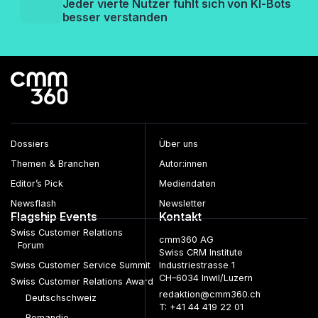
Jeder vierte Nutzer fühlt sich von KI-Bots
besser verstanden
Dossiers
Über uns
Themen & Branchen
Autor:innen
Editor’s Pick
Mediendaten
Newsflash
Newsletter
Flagship Events
Kontakt
Swiss Customer Relations
cmm360 AG
Forum
Swiss CRM Institute
Swiss Customer Service Summit
Industriestrasse 1
CH–6034 Inwil/Luzern
Swiss Customer Relations Award
redaktion@cmm360.ch
Deutschschweiz
T: +41 44 419 22 01
Romandie