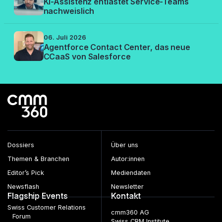
KI-Assistenz entlastet Service-Teams
nachweislich
06. Juli 2026
Agentforce Contact Center, das neue
CCaaS von Salesforce
Dossiers
Über uns
Themen & Branchen
Autor:innen
Editor’s Pick
Mediendaten
Newsflash
Newsletter
Flagship Events
Kontakt
Swiss Customer Relations
cmm360 AG
Forum
Swiss CRM Institute