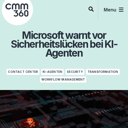
Skip
to
Menu
content
Microsoft warnt vor
Sicherheitslücken bei KI-
Agenten
CONTACT CENTER
KI-AGENTEN
SECURITY
TRANSFORMATION
WORKFLOW MANAGEMENT