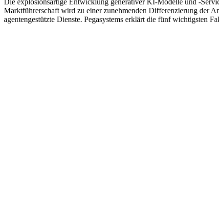
Die explosionsartige Entwicklung generativer KI-Modelle und -Servic
Marktführerschaft wird zu einer zunehmenden Differenzierung der An
agentengestützte Dienste. Pegasystems erklärt die fünf wichtigsten