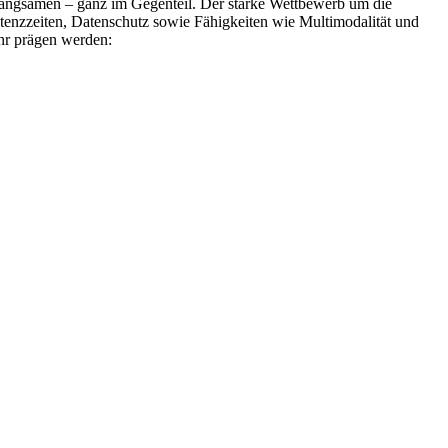
erlangsamen – ganz im Gegenteil. Der starke Wettbewerb um die
tenzzeiten, Datenschutz sowie Fähigkeiten wie Multimodalität und
ahr prägen werden: