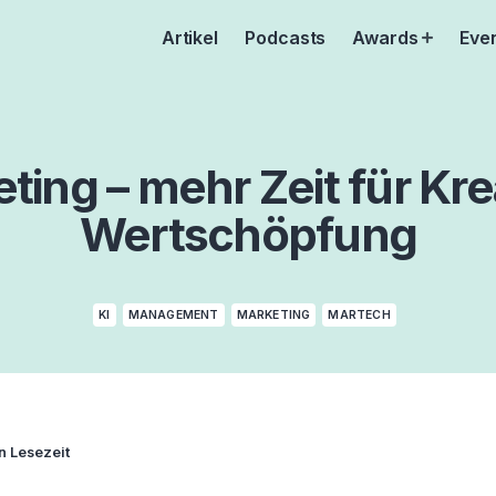
Artikel
Podcasts
Awards
Eve
Open
menu
ting – mehr Zeit für Kre
Wertschöpfung
KI
MANAGEMENT
MARKETING
MARTECH
n Lesezeit