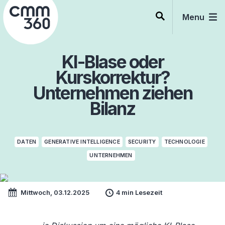
Skip
to
Menu
content
KI-Blase oder
Kurskorrektur?
Unternehmen ziehen
Bilanz
DATEN
GENERATIVE INTELLIGENCE
SECURITY
TECHNOLOGIE
UNTERNEHMEN
Mittwoch, 03.12.2025
4 min Lesezeit