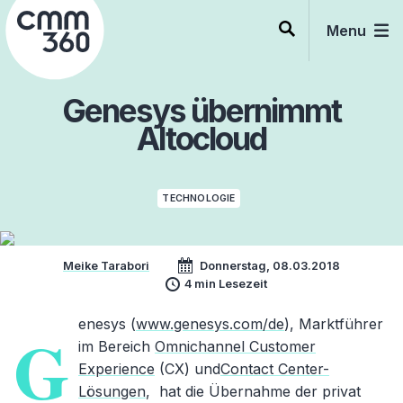
Skip
to
Menu
content
Genesys übernimmt
Altocloud
TECHNOLOGIE
Meike Tarabori
Donnerstag, 08.03.2018
4 min Lesezeit
enesys (
www.genesys.com/de
), Marktführer
G
im Bereich
Omnichannel Customer
Experience
(CX) und
Contact Center-
Lösungen
, hat die Übernahme der privat