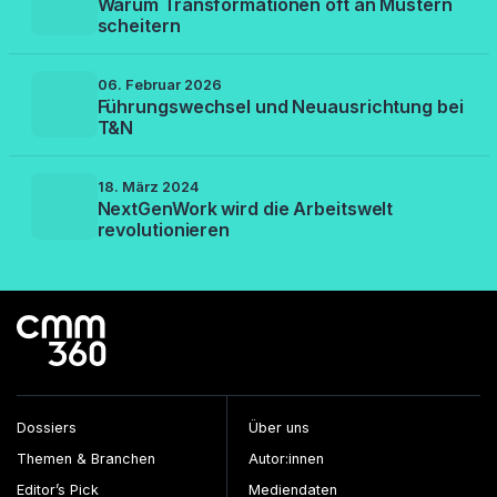
Warum Transformationen oft an Mustern
scheitern
06. Februar 2026
Führungswechsel und Neuausrichtung bei
T&N
18. März 2024
NextGenWork wird die Arbeitswelt
revolutionieren
Dossiers
Über uns
Themen & Branchen
Autor:innen
Editor’s Pick
Mediendaten