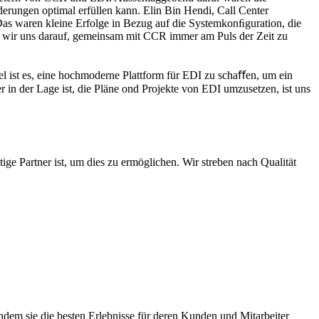
rungen optimal erfüllen kann. Elin Bin Hendi, Call Center
as waren kleine Erfolge in Bezug auf die Systemkonﬁguration, die
 wir uns darauf, gemeinsam mit CCR immer am Puls der Zeit zu
el ist es, eine hochmoderne Plattform für EDI zu schaﬀen, um ein
 in der Lage ist, die Pläne ond Projekte von EDI umzusetzen, ist uns
ige Partner ist, um dies zu ermöglichen. Wir streben nach Qualität
ndem sie die besten Erlebnisse für deren Kunden und Mitarbeiter