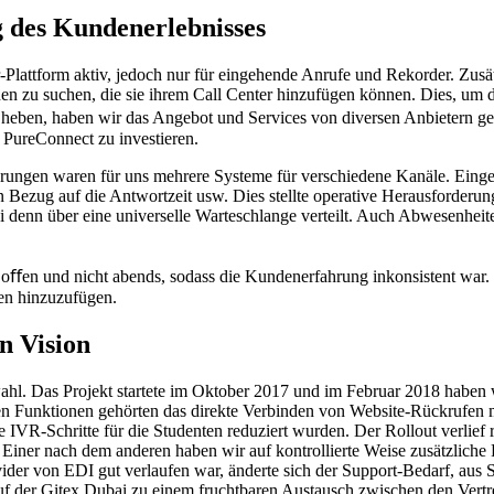
g des Kundenerlebnisses
-Plattform aktiv, jedoch nur für eingehende Anrufe und Rekorder. Zusä
en zu suchen, die sie ihrem Call Center hinzufügen können. Dies, um 
heben, haben wir das Angebot und Services von diversen Anbietern gep
 PureConnect zu investieren.
erungen waren für uns mehrere Systeme für verschiedene Kanäle. Einge
Bezug auf die Antwortzeit usw. Dies stellte operative Herausforderu
i denn über eine universelle Warteschlange verteilt. Auch Abwesenheit
oﬀen und nicht abends, sodass die Kundenerfahrung inkonsistent war. 
en hinzuzufügen.
n Vision
swahl. Das Projekt startete im Oktober 2017 und im Februar 2018 habe
euen Funktionen gehörten das direkte Verbinden von Website-Rückrufen
e IVR-Schritte für die Studenten reduziert wurden. Der Rollout verlie
Einer nach dem anderen haben wir auf kontrollierte Weise zusätzliche
er von EDI gut verlaufen war, änderte sich der Support-Bedarf, aus S
uf der Gitex Dubai zu einem fruchtbaren Austausch zwischen den Ver