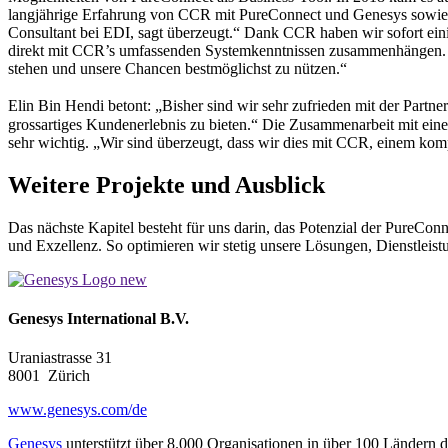
langjährige Erfahrung von CCR mit PureConnect und Genesys sowie da
Consultant bei EDI, sagt überzeugt.“ Dank CCR haben wir sofort ei
direkt mit CCR’s umfassenden Systemkenntnissen zusammenhängen. N
stehen und unsere Chancen bestmöglichst zu nützen.“
Elin Bin Hendi betont: „Bisher sind wir sehr zufrieden mit der Part
grossartiges Kundenerlebnis zu bieten.“ Die Zusammenarbeit mit einem
sehr wichtig. „Wir sind überzeugt, dass wir dies mit CCR, einem komp
Weitere Projekte und Ausblick
Das nächste Kapitel besteht für uns darin, das Potenzial der PureCon
und Exzellenz. So optimieren wir stetig unsere Lösungen, Dienstleis
Genesys International B.V.
Uraniastrasse 31
8001
Zürich
www.genesys.com/de
Genesys
unterstützt über 8.000 Organisationen in über 100 Ländern d