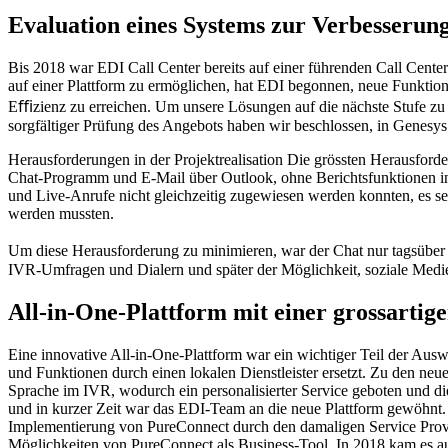
Evaluation eines Systems zur Verbesserun
Bis 2018 war EDI Call Center bereits auf einer führenden Call Center
auf einer Plattform zu ermöglichen, hat EDI begonnen, neue Funktion
Eﬃzienz zu erreichen. Um unsere Lösungen auf die nächste Stufe zu 
sorgfältiger Prüfung des Angebots haben wir beschlossen, in Genesys
Herausforderungen in der Projektrealisation Die grössten Herausford
Chat-Programm und E-Mail über Outlook, ohne Berichtsfunktionen in 
und Live-Anrufe nicht gleichzeitig zugewiesen werden konnten, es se
werden mussten.
Um diese Herausforderung zu minimieren, war der Chat nur tagsüber 
IVR-Umfragen und Dialern und später der Möglichkeit, soziale Medi
All-in-One-Plattform mit einer grossartige
Eine innovative All-in-One-Plattform war ein wichtiger Teil der Au
und Funktionen durch einen lokalen Dienstleister ersetzt. Zu den n
Sprache im IVR, wodurch ein personalisierter Service geboten und di
und in kurzer Zeit war das EDI-Team an die neue Plattform gewöhnt. 
Implementierung von PureConnect durch den damaligen Service Provid
Möglichkeiten von PureConnect als Business-Tool. In 2018 kam es a