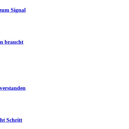
zum Signal
en braucht
 verstanden
ht Schritt