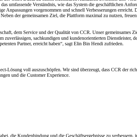
s umfassende Verständnis, wie das System die geschäftlichen Anforde
nige Anpassungen vorgenommen und schnell Verbesserungen erreicht. D
eben der gemeinsamen Ziel, die Plattform maximal zu nutzen, freuen
nerschaft, dem Service und der Qualität von CCR. Unser gemeinsames Zi
 zuverlässigen, sachkundigen und kundenorientierten Dienstleister, der
etenten Partner, erreicht haben“, sagt Elin Bin Hendi zufrieden.
nect-Lösung voll auszuschöpfen. Wir sind überzeugt, dass CCR der richt
tungen und die Customer Experience.
abei, die Kundenbindung und die Geschäftsergebnisse zu verbessern, i