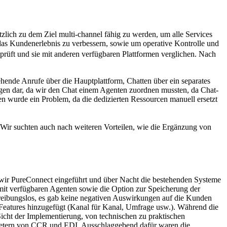
tzlich zu dem Ziel multi-channel fähig zu werden, um alle Services
das Kundenerlebnis zu verbessern, sowie um operative Kontrolle und
rüft und sie mit anderen verfügbaren Plattformen verglichen. Nach
hende Anrufe über die Hauptplattform, Chatten über ein separates
ngen dar, da wir den Chat einem Agenten zuordnen mussten, da Chat-
en wurde ein Problem, da die dedizierten Ressourcen manuell ersetzt
Wir suchten auch nach weiteren Vorteilen, wie die Ergänzung von
n wir PureConnect eingeführt und über Nacht die bestehenden Systeme
 mit verfügbaren Agenten sowie die Option zur Speicherung der
f reibungslos, es gab keine negativen Auswirkungen auf die Kunden
 Features hinzugefügt (Kanal für Kanal, Umfrage usw.). Während die
icht der Implementierung, von technischen zu praktischen
tretern von CCR und EDI. Ausschlaggebend dafür waren die