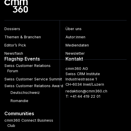
Dossiers
Über uns
Themen & Branchen
Autor:innen
Editor’s Pick
Mediendaten
Newsflash
Newsletter
Flagship Events
Kontakt
Swiss Customer Relations
cmm360 AG
Forum
Swiss CRM Institute
Swiss Customer Service Summit
Industriestrasse 1
CH–6034 Inwil/Luzern
Swiss Customer Relations Award
redaktion@cmm360.ch
Deutschschweiz
T: +41 44 419 22 01
Romandie
Communities
cmm360 Connect Business
Club