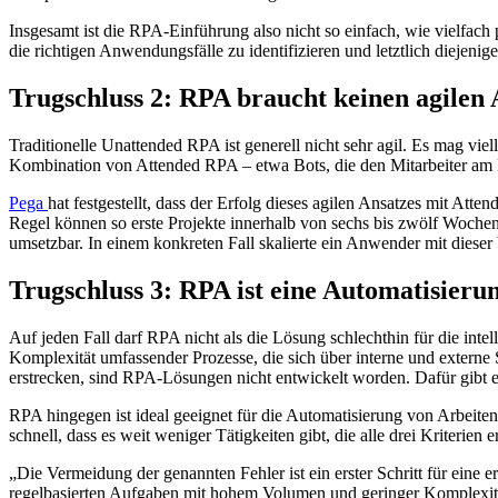
Insgesamt ist die RPA-Einführung also nicht so einfach, wie vielfac
die richtigen Anwendungsfälle zu identifizieren und letztlich diejenig
Trugschluss 2: RPA braucht keinen agilen 
Traditionelle Unattended RPA ist generell nicht sehr agil. Es mag vie
Kombination von Attended RPA – etwa Bots, die den Mitarbeiter am 
Pega
hat festgestellt, dass der Erfolg dieses agilen Ansatzes mit Att
Regel können so erste Projekte innerhalb von sechs bis zwölf Wochen
umsetzbar. In einem konkreten Fall skalierte ein Anwender mit diese
Trugschluss 3: RPA ist eine Automatisieru
Auf jeden Fall darf RPA nicht als die Lösung schlechthin für die intel
Komplexität umfassender Prozesse, die sich über interne und exter
erstrecken, sind RPA-Lösungen nicht entwickelt worden. Dafür gibt 
RPA hingegen ist ideal geeignet für die Automatisierung von Arbeite
schnell, dass es weit weniger Tätigkeiten gibt, die alle drei Kriterien e
„Die Vermeidung der genannten Fehler ist ein erster Schritt für eine 
regelbasierten Aufgaben mit hohem Volumen und geringer Komplexität