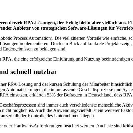
en derzeit RPA-Lösungen, der Erfolg bleibt aber vielfach aus. 
render Anbieter von strategischen Software-Lösungen für Vertrieb
botic Process Automation). Die viel zitierten Vorteile wie einfache, sc
ösungen implementieren. Doch ein Blick auf konkrete Projekte zeigt, 
d Endergebnissen zu beklagen sind.
u RPA, die eine erfolgreiche Einführung und Nutzung beeinträchtigen o
und schnell nutzbar
ner RPA-Lösung und der kurzen Schulung der Mitarbeiter hinsichtlich
gen Automatisierungen, die in umfassende Geschäftsprozesse und Syste
PA einsetzen, erklärten 53% der Befragten in Deutschland, dass RPA sc
 Geschäftsprozessen sind immer auch verschiedenste menschliche Aktivit
 nicht möglich ist. Auch die Anwendungsvielfalt ist ein weiterer Fakto
 außerhalb der Kontrolle des Unternehmens liegen.
 oder Hardware-Anforderungen beachtet werden. Auch sie sind kritisch 