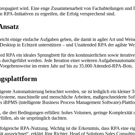
h propagiert wird. Eine enge Zusammenarbeit von Fachabteilungen und I
en RPA-Initiativen zu ergreifen, die Erfolg versprechend sind.
Ansatz
lleicht einige einfache Aufgaben geben, die damit in agiler Art und Wei
Desktop in Echtzeit unterstützen – und Unattended RPA der agilste W
ended RPA ein ideales Sprungbrett für den kontinuierlichen sowie iterat
 durchgeführt werden. Jede Iteration einer weiteren Aufgabenautomatio
r Vorgehensweise im ersten Jahr auf bis zu 35.000 Attended-RPA-Bots.
ngsplattform
ligente Automatisierung betrachtet werden, sie ist lediglich ein kleine
ne Systeme, maschinelle und menschliche Arbeiten, maßgeschneiderte 
es iBPMS (intelligente Business Process Management Software)-Plattf
n, die drei Bedingungen erfüllen: hohes Volumen, geringe Komplexität 
rfüllen, als sie ursprünglich dachten.
erfolgreiche RPA-Nutzung. Wichtig ist die Erkenntnis, dass RPA eine ei
 auszeichnet“, erklärt Jörg Richter, Head of Solutions Sales Consult