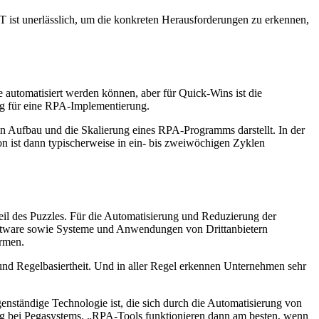
T ist unerlässlich, um die konkreten Herausforderungen zu erkennen,
se automatisiert werden können, aber für Quick-Wins ist die
eg für eine RPA-Implementierung.
iven Aufbau und die Skalierung eines RPA-Programms darstellt. In der
n ist dann typischerweise in ein- bis zweiwöchigen Zyklen
r Teil des Puzzles. Für die Automatisierung und Reduzierung der
Software sowie Systeme und Anwendungen von Drittanbietern
ormen.
und Regelbasiertheit. Und in aller Regel erkennen Unternehmen sehr
genständige Technologie ist, die sich durch die Automatisierung von
ing bei Pegasystems. „RPA-Tools funktionieren dann am besten, wenn