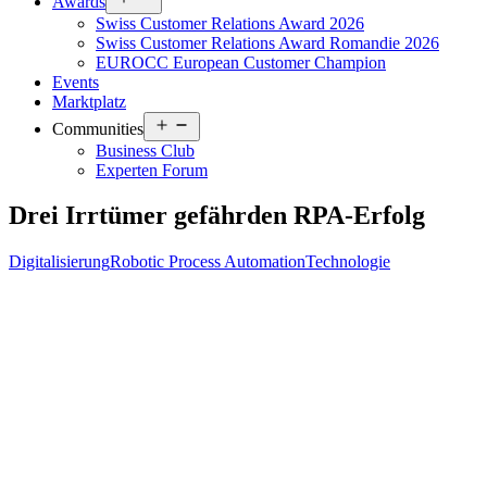
Awards
menu
Swiss Customer Relations Award 2026
Swiss Customer Relations Award Romandie 2026
EUROCC European Customer Champion
Events
Marktplatz
Open
Communities
menu
Business Club
Experten Forum
Drei Irrtümer gefährden RPA-Erfolg
Digitalisierung
Robotic Process Automation
Technologie