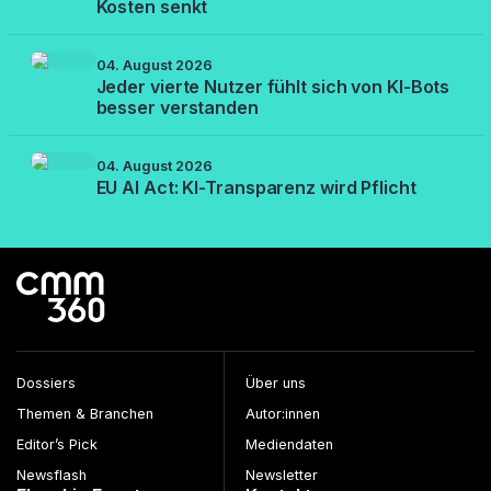
Kosten senkt
04. August 2026
Jeder vierte Nutzer fühlt sich von KI-Bots
besser verstanden
04. August 2026
EU AI Act: KI-Transparenz wird Pflicht
Dossiers
Über uns
Themen & Branchen
Autor:innen
Editor’s Pick
Mediendaten
Newsflash
Newsletter