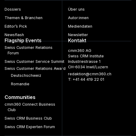
Dossiers
Über uns
Themen & Branchen
Autor:innen
Editor’s Pick
Mediendaten
Newsflash
Newsletter
Flagship Events
Kontakt
Swiss Customer Relations
cmm360 AG
Forum
Swiss CRM Institute
Swiss Customer Service Summit
Industriestrasse 1
CH–6034 Inwil/Luzern
Swiss Customer Relations Award
redaktion@cmm360.ch
Deutschschweiz
T: +41 44 419 22 01
Romandie
Communities
cmm360 Connect Business
Club
Swiss CRM Business Club
Swiss CRM Experten Forum