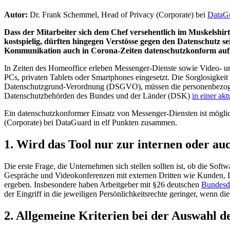
Autor:
Dr. Frank Schemmel,
Head of Privacy (Corporate) bei
DataG
Dass der Mitarbeiter sich dem Chef versehentlich im Muskelshi
kostspielig, dürften hingegen Verstösse gegen den Datenschutz
Kommunikation auch in Corona-Zeiten datenschutzkonform aufr
In Zeiten des Homeoffice erleben Messenger-Dienste sowie Video- u
PCs, privaten Tablets oder Smartphones eingesetzt. Die Sorglosigke
Datenschutzgrund-Verordnung (DSGVO), müssen die personenbezogen
Datenschutzbehörden des Bundes und der Länder (DSK)
in einer ak
Ein datenschutzkonformer Einsatz von Messenger-Diensten ist möglic
(Corporate) bei DataGuard in elf Punkten zusammen.
1. Wird das Tool nur zur internen oder a
Die erste Frage, die Unternehmen sich stellen sollten ist, ob die Soft
Gespräche und Videokonferenzen mit externen Dritten wie Kunden, Li
ergeben. Insbesondere haben Arbeitgeber mit §26 deutschen
Bundesd
der Eingriff in die jeweiligen Persönlichkeitsrechte geringer, wenn die
2. Allgemeine Kriterien bei der Auswahl 