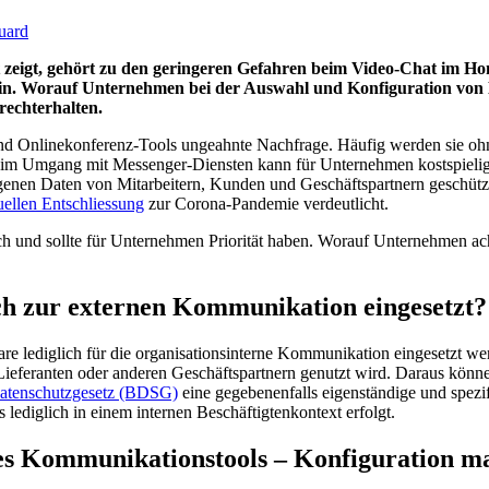
uard
rt zeigt, gehört zu den geringeren Gefahren beim Video-Chat im 
 sein. Worauf Unternehmen bei der Auswahl und Konfiguration von 
echterhalten.
nd Onlinekonferenz-Tools ungeahnte Nachfrage. Häufig werden sie oh
it im Umgang mit Messenger-Diensten kann für Unternehmen kostspielige
en Daten von Mitarbeitern, Kunden und Geschäftspartnern geschützt
tuellen Entschliessung
zur Corona-Pandemie verdeutlicht.
h und sollte für Unternehmen Priorität haben. Worauf Unternehmen ach
uch zur externen Kommunikation eingesetzt?
ware lediglich für die organisationsinterne Kommunikation eingesetzt we
eferanten oder anderen Geschäftspartnern genutzt wird. Daraus können 
atenschutzgesetz (BDSG)
eine gegebenenfalls eigenständige und spezi
s lediglich in einem internen Beschäftigtenkontext erfolgt.
des Kommunikationstools – Konfiguration m