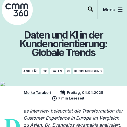
Skip
to
Menu
content
Daten und KI in der
Kundenorientierung:
Globale Trends
AGILITÄT
CX
DATEN
KI
KUNDENBINDUNG
Meike Tarabori
Freitag, 04.04.2025
7 min Lesezeit
as Interview beleuchtet die Transformation der
D
Customer Experience in Europa im Vergleich
zu Asien. Dr. Evangelos Avramakis analysiert,