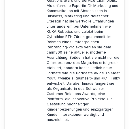
Relations Stars und Service Champions.
Als erfahrene Expertin für Marketing und
Kommunikation mit Abschlüssen in
Business, Marketing und deutscher
Literatur hat sie wertvolle Erfahrungen
unter anderem bei Unternehmen wie
KUKA Robotics und zuletzt beim
Cybathlon ETH Zürich gesammelt. Im
Rahmen eines umfangreichen
Rebranding-Projekts verlieh sie dem
cmm360 seine aktuelle, moderne
Ausrichtung. Seitdem hat sie nicht nur die
Onlinepräsenz des Magazins erfolgreich
etabliert, sondern kontinuierlich neue
Formate wie die Podcasts «Nice To Meet
You», «Meike's Raumzeit» und «ICT Talk»
entwickelt. Darüber hinaus fungiert sie
als Organisatorin des Schweizer
Customer Relations Awards, eine
Plattform, die innovative Projekte zur
Gestaltung nachhaltiger
Kundenbeziehungen und einzigartiger
Kundeninteraktionen würdigt und
auszeichnet.