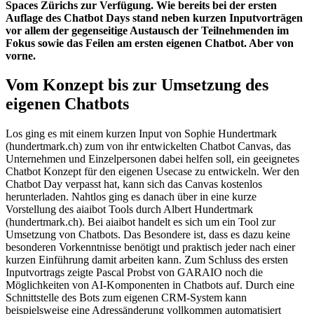
Spaces Zürichs zur Verfügung. Wie bereits bei der ersten
Auflage des Chatbot Days stand neben kurzen Inputvorträgen
vor allem der gegenseitige Austausch der Teilnehmenden im
Fokus sowie das Feilen am ersten eigenen Chatbot. Aber von
vorne.
Vom Konzept bis zur Umsetzung des
eigenen Chatbots
Los ging es mit einem kurzen Input von Sophie Hundertmark
(hundertmark.ch) zum von ihr entwickelten Chatbot Canvas, das
Unternehmen und Einzelpersonen dabei helfen soll, ein geeignetes
Chatbot Konzept für den eigenen Usecase zu entwickeln. Wer den
Chatbot Day verpasst hat, kann sich das Canvas kostenlos
herunterladen. Nahtlos ging es danach über in eine kurze
Vorstellung des aiaibot Tools durch Albert Hundertmark
(hundertmark.ch). Bei aiaibot handelt es sich um ein Tool zur
Umsetzung von Chatbots. Das Besondere ist, dass es dazu keine
besonderen Vorkenntnisse benötigt und praktisch jeder nach einer
kurzen Einführung damit arbeiten kann. Zum Schluss des ersten
Inputvortrags zeigte Pascal Probst von GARAIO noch die
Möglichkeiten von AI-Komponenten in Chatbots auf. Durch eine
Schnittstelle des Bots zum eigenen CRM-System kann
beispielsweise eine Adressänderung vollkommen automatisiert