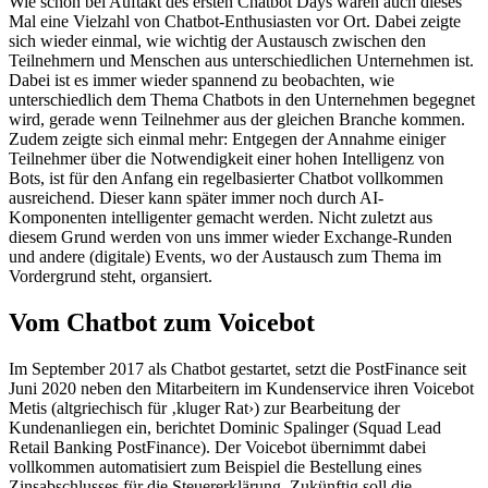
Wie schon bei Auftakt des ersten Chatbot Days waren auch dieses
Mal eine Vielzahl von Chatbot-Enthusiasten vor Ort. Dabei zeigte
sich wieder einmal, wie wichtig der Austausch zwischen den
Teilnehmern und Menschen aus unterschiedlichen Unternehmen ist.
Dabei ist es immer wieder spannend zu beobachten, wie
unterschiedlich dem Thema Chatbots in den Unternehmen begegnet
wird, gerade wenn Teilnehmer aus der gleichen Branche kommen.
Zudem zeigte sich einmal mehr: Entgegen der Annahme einiger
Teilnehmer über die Notwendigkeit einer hohen Intelligenz von
Bots, ist für den Anfang ein regelbasierter Chatbot vollkommen
ausreichend. Dieser kann später immer noch durch AI-
Komponenten intelligenter gemacht werden. Nicht zuletzt aus
diesem Grund werden von uns immer wieder Exchange-Runden
und andere (digitale) Events, wo der Austausch zum Thema im
Vordergrund steht, organsiert.
Vom Chatbot zum Voicebot
Im September 2017 als Chatbot gestartet, setzt die PostFinance seit
Juni 2020 neben den Mitarbeitern im Kundenservice ihren Voicebot
Metis (altgriechisch für ‚kluger Rat›) zur Bearbeitung der
Kundenanliegen ein, berichtet Dominic Spalinger (Squad Lead
Retail Banking PostFinance). Der Voicebot übernimmt dabei
vollkommen automatisiert zum Beispiel die Bestellung eines
Zinsabschlusses für die Steuererklärung. Zukünftig soll die