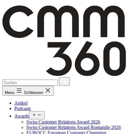
Skip
to
content
Menu
Schliessen
Artikel
Podcasts
Open
Awards
menu
Swiss Customer Relations Award 2026
Swiss Customer Relations Award Romandie 2026
EUROCC European Customer Champion