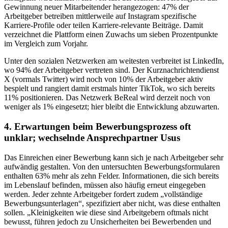
Gewinnung neuer Mitarbeitender herangezogen: 47% der
Arbeitgeber betreiben mittlerweile auf Instagram spezifische
Karriere-Profile oder teilen Karriere-relevante Beiträge. Damit
verzeichnet die Plattform einen Zuwachs um sieben Prozentpunkte
im Vergleich zum Vorjahr.
Unter den sozialen Netzwerken am weitesten verbreitet ist LinkedIn,
wo 94% der Arbeitgeber vertreten sind. Der Kurznachrichtendienst
X (vormals Twitter) wird noch von 10% der Arbeitgeber aktiv
bespielt und rangiert damit erstmals hinter TikTok, wo sich bereits
11% positionieren. Das Netzwerk BeReal wird derzeit noch von
weniger als 1% eingesetzt; hier bleibt die Entwicklung abzuwarten.
4. Erwartungen beim Bewerbungsprozess oft
unklar; wechselnde Ansprechpartner Usus
Das Einreichen einer Bewerbung kann sich je nach Arbeitgeber sehr
aufwändig gestalten. Von den untersuchten Bewerbungsformularen
enthalten 63% mehr als zehn Felder. Informationen, die sich bereits
im Lebenslauf befinden, müssen also häufig erneut eingegeben
werden. Jeder zehnte Arbeitgeber fordert zudem „vollständige
Bewerbungsunterlagen“, spezifiziert aber nicht, was diese enthalten
sollen. „Kleinigkeiten wie diese sind Arbeitgebern oftmals nicht
bewusst, führen jedoch zu Unsicherheiten bei Bewerbenden und