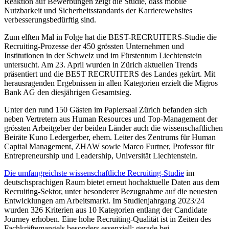
Reaktion auf Bewerbungen zeigt die Studie, dass mobile
Nutzbarkeit und Sicherheitsstandards der Karrierewebsites
verbesserungsbedürftig sind.
Zum elften Mal in Folge hat die BEST-RECRUITERS-Studie die
Recruiting-Prozesse der 450 grössten Unternehmen und
Institutionen in der Schweiz und im Fürstentum Liechtenstein
untersucht. Am 23. April wurden in Zürich aktuellen Trends
präsentiert und die BEST RECRUITERS des Landes gekürt. Mit
herausragenden Ergebnissen in allen Kategorien erzielt die Migros
Bank AG den diesjährigen Gesamtsieg.
Unter den rund 150 Gästen im Papiersaal Zürich befanden sich
neben Vertretern aus Human Resources und Top-Management der
grössten Arbeitgeber der beiden Länder auch die wissenschaftlichen
Beiräte Kuno Ledergerber, ehem. Leiter des Zentrums für Human
Capital Management, ZHAW sowie Marco Furtner, Professor für
Entrepreneurship und Leadership, Universität Liechtenstein.
Die umfangreichste wissenschaftliche Recruiting-Studie
im
deutschsprachigen Raum bietet erneut hochaktuelle Daten aus dem
Recruiting-Sektor, unter besonderer Bezugnahme auf die neuesten
Entwicklungen am Arbeitsmarkt. Im Studienjahrgang 2023/24
wurden 326 Kriterien aus 10 Kategorien entlang der Candidate
Journey erhoben. Eine hohe Recruiting-Qualität ist in Zeiten des
Fachkräftemangels besonders essenziell; gerade bei