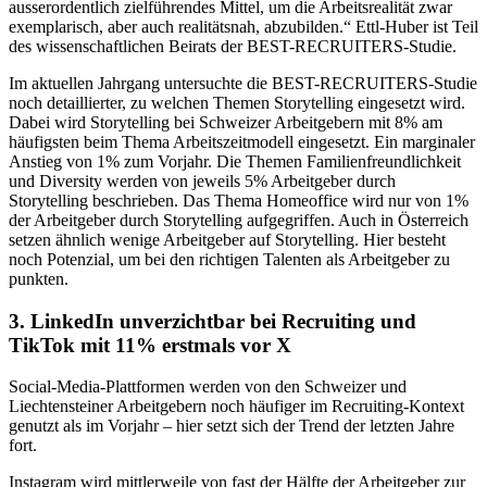
ausserordentlich zielführendes Mittel, um die Arbeitsrealität zwar
exemplarisch, aber auch realitätsnah, abzubilden.“ Ettl-Huber ist Teil
des wissenschaftlichen Beirats der BEST-RECRUITERS-Studie.
Im aktuellen Jahrgang untersuchte die BEST-RECRUITERS-Studie
noch detaillierter, zu welchen Themen Storytelling eingesetzt wird.
Dabei wird Storytelling bei Schweizer Arbeitgebern mit 8% am
häufigsten beim Thema Arbeitszeitmodell eingesetzt. Ein marginaler
Anstieg von 1% zum Vorjahr. Die Themen Familienfreundlichkeit
und Diversity werden von jeweils 5% Arbeitgeber durch
Storytelling beschrieben. Das Thema Homeoffice wird nur von 1%
der Arbeitgeber durch Storytelling aufgegriffen. Auch in Österreich
setzen ähnlich wenige Arbeitgeber auf Storytelling. Hier besteht
noch Potenzial, um bei den richtigen Talenten als Arbeitgeber zu
punkten.
3. LinkedIn unverzichtbar bei Recruiting und
TikTok mit 11% erstmals vor X
Social-Media-Plattformen werden von den Schweizer und
Liechtensteiner Arbeitgebern noch häufiger im Recruiting-Kontext
genutzt als im Vorjahr – hier setzt sich der Trend der letzten Jahre
fort.
Instagram wird mittlerweile von fast der Hälfte der Arbeitgeber zur