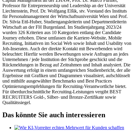
Capital Management an der ZHAW, Prof. Dr. Marco Furtner,
Professor für Entrepreneurship und Leadership an der Universität
Liechtenstein, Prof. Dr. Wolfgang Elšik, stv. Vorstand des Instituts
für Personalmanagement der Wirtschaftsuniversität Wien und Prof.
Dr. Silvia Ettl-Huber, Studiengangsleiterin und Departmentleiterin
Wirtschaft an der FH Burgenland. Im Studienjahrgang 2023/24
wurden 326 Kriterien aus 10 Kategorien entlang der Candidate
Journey erhoben. Diese umfassen die Karriere-Website, Mobile
Recruiting, Initiativen im Social Web sowie Inhalt und Usability von
Job-Inseraten. Auch der direkte Kontakt mit Bewerbenden wird
beleuchtet: Hierfür werden Bewerbungen sowie Anfragen an jedes
Unternehmen / jede Institution der Stichprobe geschickt und die
Rückmeldungen in Bezug auf Zeitrahmen und Inhalt analysiert. Die
Auswertung erfolgt in einem umfangreichen Studienbericht, der alle
Ergebnisse mit Grafiken und Diagrammen visualisiert, aufschlüsselt
und mithilfe ausgewählter Benchmarks und Best Practices
Optimierungsempfehlungen für Recruiting-Verantwortliche bietet.
Für überdurchschnittliche Recruiting-Leistungen vergibt BEST
RECRUITERS Gold-, Silber- und Bronze-Zertifikate sowie
Qualitätssiegel.
Das könnte Sie auch interessieren