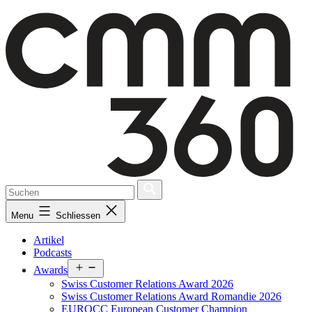
Skip
to
content
Menu
Schliessen
Artikel
Podcasts
Open
Awards
menu
Swiss Customer Relations Award 2026
Swiss Customer Relations Award Romandie 2026
EUROCC European Customer Champion