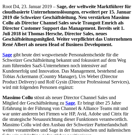
Root D4, 23. Januar 2019 –
Sage, der weltweite Marktführer für
cloudbasierte Unternehmenslösungen, erweitert per 15. Januar
2019 die Schweizer Geschäftsleitung. Neu verstärken Massimo
Collu als Director Channel Sales sowie Traugott Emrich als
Director Customer Support das Management. Bereits seit 1.
Juli 2018 ist Thomas Hersche, Director Sales, neues
Geschäftsleitungsmitglied. Weiter verpflichtet das Unternehmen
René Albert als neuen Head of Business Development.
Sage
gibt heute drei wegweisende Personalentscheide für die
Schweizer Geschäftsleitung bekannt und fokussiert auf dem Weg
zum führenden SaaS-Unternehmen noch intensiver auf
Kundenerfolg und Innovation. Das Management, bestehend aus
Tobias Ackermann (Country Manager), Urs Weber (Director
Product Delivery) und Rolf Gysin (Director Professional Services),
wird mit folgenden Personen ergänzt:
Massimo Collu
stösst als neuer Director Channel Sales und
Mitglied der Geschäftsleitung zu
Sage
. Er bringt über 25 Jahre
Erfahrung in der Führung von Channel & Alliance Teams mit und
war unter anderem bei Firmen wie HP, Avid, Adobe und Citrix für
die strategische Neuausrichtung dieser Funktionen verantwortlich.
Massimo Collu wird den Ausbau der Schweizer Partnerlandschaft
weiter vorantreiben und Sage in der französischen und italienischen