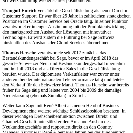
Schweiz zukünftig wieder stärker positionieren.
Traugott Emrich
verstärkt die Geschäftsleitung als neuer Director
Customer Support. Er war über 25 Jahre in zahlreichen strategischen
Positionen im Customer Service bei Oracle tätig. In seiner Funktion
verantwortet er in enger Abstimmung mit der Produktentwicklung
den marktgerechten Ausbau der Lösungen mit innovativer
Technologie. Er wird zudem die Führung bei Sage Schweiz
hinsichtlich des Ausbaus der Cloud Services übernehmen.
Thomas Hersche
verantwortete seit 2017 zunächst das
Bestandskundengeschäft bei Sage, bevor er im April 2018 das
gesamte Schweizer Neu- und Bestandskundengeschäft übernahm
und im Juli 2018 und als Director Sales in die Geschäftsleitung
berufen wurde. Der diplomierte Verkaufsleiter war zuvor unter
anderem bei der internationalen Teleperformance tätig und leitete
den Verkauf für den Schweizer Markt. Thomas Hersche war bereits
früher für Sage tätig und leitete von 2004 bis 2009 die damalige
Niederlassung (ehemals Simultan) in Zürich.
Weiter kann Sage mit René Albert als neuen Head of Business
Development eine weitere wichtige Schlüsselposition besetzen. In
dieser wichtigen Drehscheibenfunktion zwischen Direkt- und
Channel-Geschäft unterstützt er den Auf- und Ausbau des
Neukundengeschäfts und rapportiert direkt an den Country
Manager. Zuvor war René Albert vier Jahren bei der Jungheinrich