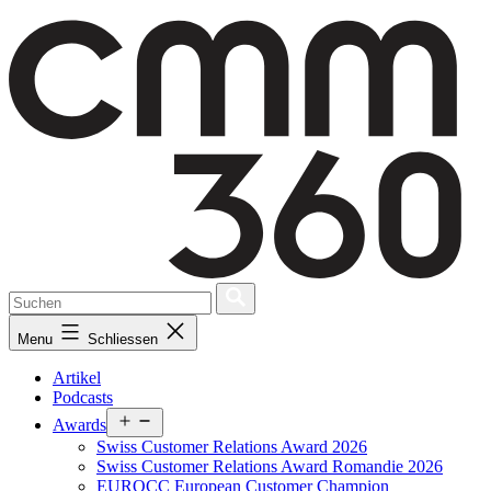
Skip
to
content
Menu
Schliessen
Artikel
Podcasts
Open
Awards
menu
Swiss Customer Relations Award 2026
Swiss Customer Relations Award Romandie 2026
EUROCC European Customer Champion