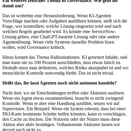
Ein weiteres zentrales Thema ist Governance. Wie geht ihr
damit um?
Das ist weiterhin eine Herausforderung. Wenn KI-Agenten
Vorschläge machen oder Aufgaben ausführen können, stellt sich die
Frage, wer kontrolliert, welche Lösung eingesetzt wird und nach
welchen Regeln gearbeitet wird. Es könnte eine ServiceNow-
Lösung geben, eine ChatGPT-basierte Lösung oder eine andere
Agentenlösung. Wenn viele Systeme dasselbe Problem lösen
wollen, wird Governance kritisch.
Hinzu kommt das Thema Halluzinationen. KI generiert Inhalte, und
man kann nie zu 100 Prozent ausschließen, dass etwas falsch ist.
Deshalb muss man definieren, welches Risiko akzeptabel ist und wo
menschliche Kontrolle notwendig bleibt. Das ist nicht trivial.
Heißt das, ihr lasst Agenten noch nicht autonom handeln?
Nicht dort, wo sie Entscheidungen treffen oder Aktionen auslösen.
Wenn ein Agent etwas zusammenfasst, braucht es nicht zwingend
Kontrolle. Wenn er aber eine Handlung ausführt, setzen wir auf
Supervision. Ein Beispiel: Wenn ein System erkennt, dass bei einer
PKI-Karte bestimmte Schritte helfen könnten, kann es vorschlagen,
den Cache zu löschen. Die Nutzerin oder der Nutzer muss diese
Aktion aber aktiv bestätigen. Vollautonome Aktionen lassen wir
derzeit noch nicht zu.