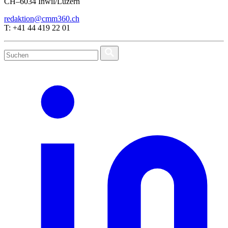
CH–6034 Inwil/Luzern
redaktion@cmm360.ch
T: +41 44 419 22 01