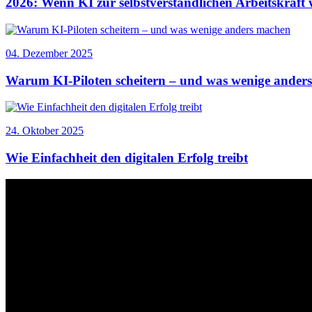
2026: Wenn KI zur selbstverständlichen Arbeitskraft 
04. Dezember 2025
Warum KI-Piloten scheitern – und was wenige ander
24. Oktober 2025
Wie Einfachheit den digitalen Erfolg treibt