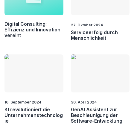
Chat & Voicebots
Cloud
Collaboration
Cybersecurity
Digital Consulting:
27. Oktober 2024
Effizienz und Innovation
Serviceerfolg durch
vereint
Drohnen
ERP
Menschlichkeit
IoT
IVR
Metaverse
Personalisierung
Quantum Computing
SaaS
Software Entwicklung
Sprachanalyse
16. September 2024
30. April 2024
Sprachtechnologie
Stimmbiometrie
KI revolutioniert die
GenAI Assistent zur
Unternehmenstechnolog
Beschleunigung der
ie
Software-Entwicklung
Storage
UCC