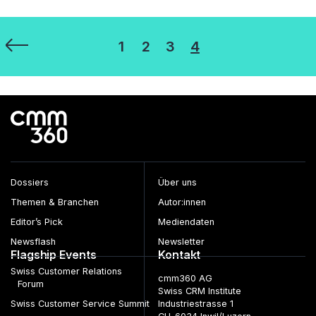
UX
Videokommunikation
VR
Seitennummerierung
1
2
3
4
der
Beiträge
Dossiers
Über uns
Themen & Branchen
Autor:innen
Editor’s Pick
Mediendaten
Newsflash
Newsletter
Flagship Events
Kontakt
Swiss Customer Relations
cmm360 AG
Forum
Swiss CRM Institute
Swiss Customer Service Summit
Industriestrasse 1