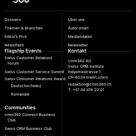
Dossiers
Über uns
Themen & Branchen
Autor:innen
Editor’s Pick
Mediendaten
Newsflash
Newsletter
Flagship Events
Kontakt
Swiss Customer Relations
cmm360 AG
Forum
Swiss CRM Institute
Swiss Customer Service Summit
Industriestrasse 1
CH–6034 Inwil/Luzern
Swiss Customer Relations Award
redaktion@cmm360.ch
Deutschschweiz
T: +41 44 419 22 01
Romandie
Communities
cmm360 Connect Business
Club
Swiss CRM Business Club