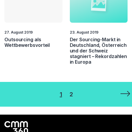
27. August 2019
23. August 2019
Outsourcing als
Der Sourcing-Markt in
Wettbewerbsvorteil
Deutschland, Österreich
und der Schweiz
stagniert – Rekordzahlen
in Europa
Seitennummerierung
1
2
der
Beiträge