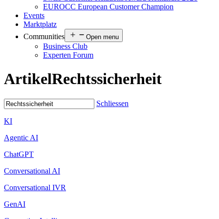
EUROCC European Customer Champion
Events
Marktplatz
Communities
Open menu
Business Club
Experten Forum
Artikel
Rechtssicherheit
Schliessen
KI
Agentic AI
ChatGPT
Conversational AI
Conversational IVR
GenAI