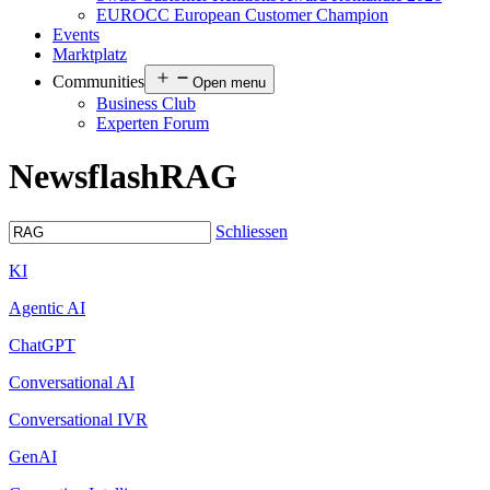
EUROCC European Customer Champion
Events
Marktplatz
Communities
Open menu
Business Club
Experten Forum
Newsflash
RAG
Schliessen
KI
Agentic AI
ChatGPT
Conversational AI
Conversational IVR
GenAI