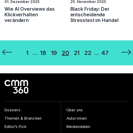
01. Dezember 2025
25. November 2025
Wie AI Overviews das
Black Friday: Der
Klickverhalten
entscheidende
verändern
Stresstest im Handel
Seitennummerierung
1
…
18
19
20
21
22
…
47
der
Beiträge
Dossiers
Über uns
Themen & Branchen
Autor:innen
Editor’s Pick
Mediendaten