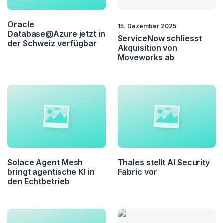
IT Operations
IT Service
Oracle
15. Dezember 2025
Quantentechnologie
SDI
Database@Azure jetzt in
ServiceNow schliesst
der Schweiz verfügbar
Akquisition von
Security
Moveworks ab
Solace Agent Mesh
Thales stellt AI Security
bringt agentische KI in
Fabric vor
den Echtbetrieb