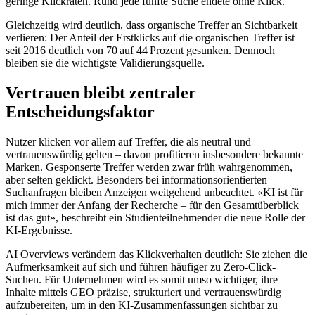
geringe Klickraten. Rund jede f
ünfte Suche endete ohne Klick.
Gleichzeitig wird deutlich, dass organische Treffer an Sichtbarkeit
verlieren: Der Anteil der Erstklicks auf die organischen Treffer ist
seit 2016 deutlich von 70 auf 44 Prozent gesunken. Dennoch
bleiben sie die wichtigste Validierungsquelle.
Vertrauen bleibt zentraler
Entscheidungsfaktor
Nutzer klicken vor allem auf Treffer, die als neutral und
vertrauenswürdig gelten
– davon profitieren insbesondere bekannte
Marken. Gesponserte Treffer werden zwar fr
üh wahrgenommen,
aber selten geklickt. Besonders bei informationsorientierten
Suchanfragen bleiben Anzeigen weitgehend unbeachtet.
«KI ist f
ür
mich immer der Anfang der Recherche
– f
ür den Gesamtüberblick
ist das gut», beschreibt ein Studienteilnehmender die neue Rolle der
KI-Ergebnisse.
AI
Overviews
verändern das Klickverhalten deutlich: Sie ziehen die
Aufmerksamkeit auf sich und führen häufiger zu Zero-Click-
Suchen. Für Unternehmen wird es somit umso wichtiger, ihre
Inhalte mittels GEO präzise, strukturiert und vertrauenswürdig
aufzubereiten, um in den KI-Zusammenfassungen sichtbar zu