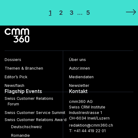
Seitennummerierung
1
2
3
…
5
der
Beiträge
Dossiers
Über uns
Themen & Branchen
Autor:innen
Editor’s Pick
Mediendaten
Newsflash
Newsletter
Flagship Events
Kontakt
Swiss Customer Relations
cmm360 AG
Forum
Swiss CRM Institute
Swiss Customer Service Summit
Industriestrasse 1
CH–6034 Inwil/Luzern
Swiss Customer Relations Award
redaktion@cmm360.ch
Deutschschweiz
T: +41 44 419 22 01
Romandie